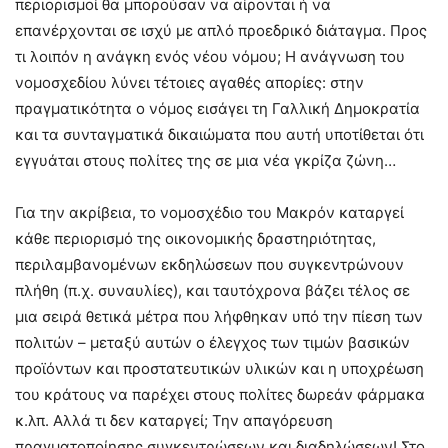
περιορισμοί θα μπορούσαν να αίρονται ή να
επανέρχονται σε ισχύ με απλό προεδρικό διάταγμα. Προς
τι λοιπόν η ανάγκη ενός νέου νόμου; Η ανάγνωση του
νομοσχεδίου λύνει τέτοιες αγαθές απορίες: στην
πραγματικότητα ο νόμος εισάγει τη Γαλλική Δημοκρατία
και τα συνταγματικά δικαιώματα που αυτή υποτίθεται ότι
εγγυάται στους πολίτες της σε μια νέα γκρίζα ζώνη…
Για την ακρίβεια, το νομοσχέδιο του Μακρόν καταργεί
κάθε περιορισμό της οικονομικής δραστηριότητας,
περιλαμβανομένων εκδηλώσεων που συγκεντρώνουν
πλήθη (π.χ. συναυλίες), και ταυτόχρονα βάζει τέλος σε
μια σειρά θετικά μέτρα που λήφθηκαν υπό την πίεση των
πολιτών – μεταξύ αυτών ο έλεγχος των τιμών βασικών
προϊόντων και προστατευτικών υλικών και η υποχρέωση
του κράτους να παρέχει στους πολίτες δωρεάν φάρμακα
κ.λπ. Αλλά τι δεν καταργεί; Την απαγόρευση
πραγματοποίησης συγκεντρώσεων και διαδηλώσεων! Στο