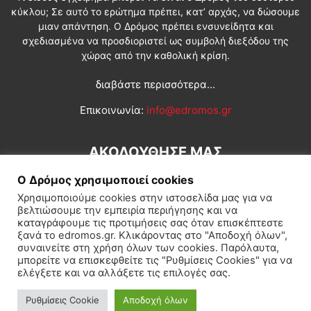
κύκλου; Σε αυτό το ερώτημα πρέπει, κατ’ αρχάς, να δώσουμε
μιαν απάντηση. Ο Δρόμος πρέπει ενσυνείδητα και
σχεδιασμένα να προσδιοριστεί ως συμβολή διεξόδου της
χώρας από την καθολική κρίση.
διαβάστε περισσότερα...
Επικοινωνία:
info@edromos.gr
ΑΚΟΛΟΥΘΗΣΕ ΜΑΣ
Ο Δρόμος χρησιμοποιεί cookies
Χρησιμοποιούμε cookies στην ιστοσελίδα μας για να
βελτιώσουμε την εμπειρία περιήγησης και να
καταγράφουμε τις προτιμήσεις σας όταν επισκέπτεστε
ξανά το edromos.gr. Κλικάροντας στο "Αποδοχή όλων",
συναινείτε στη χρήση όλων των cookies. Παρόλαυτα,
Εγγραφή συνδρομητή
Πολιτική
Διεθνή
Κοινωνία
μπορείτε να επισκεφθείτε τις "Ρυθμίσεις Cookies" για να
ελέγξετε και να αλλάξετε τις επιλογές σας.
Πολιτισμός
Αφιερώματα
Ρυθμίσεις Cookie
Αποδοχή όλων