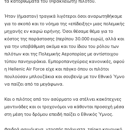
τα κατορθώματα του (Ηρακλειώτη) πιλότου.
Ήταν (ήμασταν) τραγικά λιγότεροι όσοι αναρωτηθήκαμε
για το σκοπό και το νόημα της «επίδειξης» μιας πολεμικής
μηχανής εν καιρώ ειρήνης. Όσοι θέσαμε θέμα για το
κόστος της παράστασης (περίπου 30.000 ευρώ), αλλά και
για την υποβάθμιση ακόμα και του ίδιου του ρόλου των
πιλότων και της Πολεμικής Αεροπορίας με αντίστοιχου
τύπου πανηγυράκια. Εμποροπανηγύρεις κανονικές, αφού
η Hellenic Air Force είχε και πάγκο όπου οι πιλότοι
πουλούσαν μπλουζάκια και σουβενίρ με τον Εθνικό Ύμνο
να παίζει από τα μεγάφωνα.
Και ο πιλότος από τον ασύρματο να στέλνει κακότεχνες
μαντινάδες και οι τροχονόμοι να κάθονται προσοχή μέσα
στη μέση του δρόμου επειδή παίζει ο Εθνικός Ύμνος.
Φαιδρά φαινόμενα, ντροπής πράγματα, τσίρκο κανονικό,