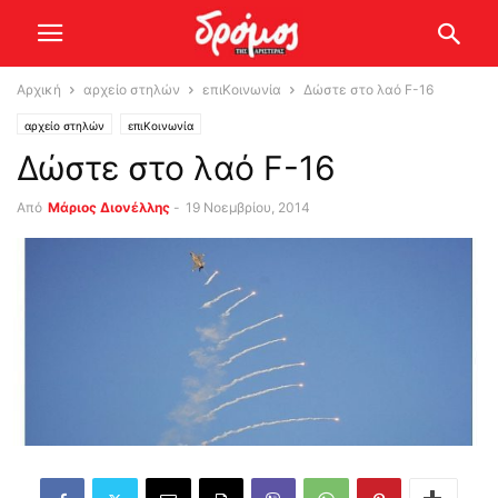
Αρχική
αρχείο στηλών
επιΚοινωνία
Δώστε στο λαό F-16
αρχείο στηλών
επιΚοινωνία
Δώστε στο λαό F-16
Από
Μάριος Διονέλλης
-
19 Νοεμβρίου, 2014