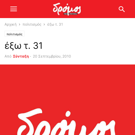
Αρχική
πολιτισμός
έξω τ. 31
πολιτισμός
έξω τ. 31
Από
Σύνταξη
-
20 Σεπτεμβρίου, 2010