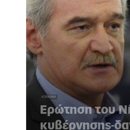
ΚΟΙΝΩΝΊΑ
Ερώτηση του Νί
κυβέρνησης-δα