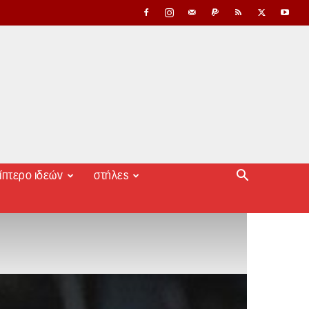
ίπτερο ιδεών
στήλες