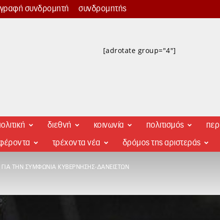
γγραφή συνδρομητή
συνδρομητής
[adrotate group="4"]
ολιτική
διεθνή
κοινωνία
πολιτισμός
περ
αφέροντα
τρέχοντα νέα
δρόμος της αριστεράς
 ΓΙΑ ΤΗΝ ΣΥΜΦΩΝΊΑ ΚΥΒΈΡΝΗΣΗΣ-ΔΑΝΕΙΣΤΏΝ