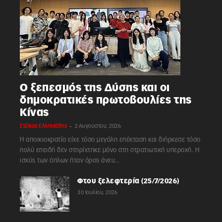
Ο ξεπεσμός της Δύσης και οι
δημοκρατικές πρωτοβουλίες της
Κίνας
-
Στέλιος Ελληνιάδης
2 Αυγούστου, 2026
Η αποικιοκρατία είχε τόσο μεγάλη επέκταση και διήρκεσε τόσο
πολύ επειδή δεν στηρίχτηκε μόνο στη στρατιωτική υπεροχή. Η
ισχύς των όπλων ήταν όρος άνευ...
Φτου ξελεφτερία (25/7/2026)
30 Ιουλίου, 2026