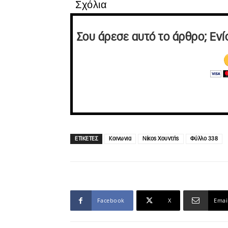
Σχόλια
Σου άρεσε αυτό το άρθρο; Ενί
ΕΤΙΚΕΤΕΣ
Κοινωνια
Νίκος Χουντής
Φύλλο 338
Facebook
X
Emai