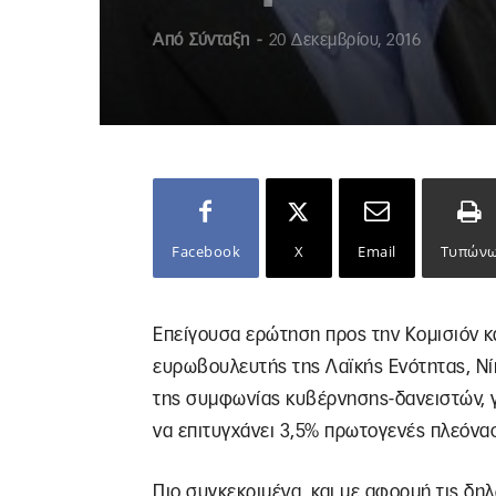
Από
Σύνταξη
-
20 Δεκεμβρίου, 2016
Facebook
X
Email
Τυπών
Επείγουσα ερώτηση προς την Κομισιόν κ
ευρωβουλευτής της Λαϊκής Ενότητας, Νί
της συμφωνίας κυβέρνησης-δανειστών, γ
να επιτυγχάνει 3,5% πρωτογενές πλεόνα
Πιο συγκεκριμένα, και με αφορμή τις δη