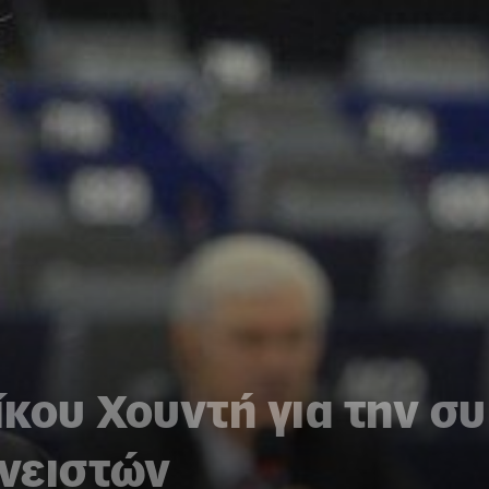
κου Χουντή για την σ
νειστών