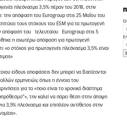
ογενές πλεόνασμα 3,5% πέραν του 2018, στην
n
ι: την απόφαση του Eurogroup στις 25 Μαΐου του
Ό
επιτύχει τους στόχους του ESM για τα πρωτογενή
ν απόφαση του τελευταίου Eurogroup στις 5
E
ώθηκε η ανωτέρω απόφαση για πρωτογενή
τι «ο στόχος για πρωτογενές πλεόνασμα 3,5% είναι
σιμος»
έτοιου είδους αποφάσεις δεν μπορεί να βασίζονται
πολλών ερμηνειών, όπως η έννοια του
ινήσεις για το «ποιο είναι το χρονικό διάστημα
οπρόθεσμο”», την καλεί να πάρει θέση στην άποψη
για 3,5% πλεόνασμα και επιπλέον αντίθετος στην
νομίας».