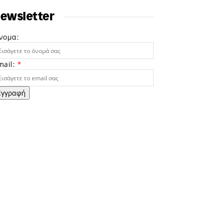
ewsletter
νομα:
mail:
*
Εγγραφή