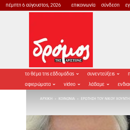
πέμπτη 6 αύγουστος, 2026
επικοινωνία
σύνδεση
ε
Δρόμος
της
Αριστεράς
το θέμα της εβδομάδας
συνεντεύξεις
π
αφιερώματα
video
λάβαμε
ενδι
ΑΡΧΙΚΉ
ΚΟΙΝΩΝΊΑ
ΕΡΏΤΗΣΗ ΤΟΥ ΝΊΚΟΥ ΧΟΥΝΤΉ