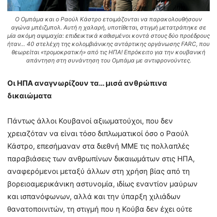
Ο Ομπάμα και ο Ραούλ Κάστρο ετοιμάζονται να παρακολουθήσουν
αγώνα μπέιζμπολ. Αυτή η χαλαρή, υποτίθεται, στιγμή μετατράπηκε σε
μία ακόμη αψιμαχία: επιδεικτικά καθισμένοι κοντά στους δύο προέδρους
ήταν… 40 στελέχη της κολομβιάνικης αντάρτικης οργάνωσης FARC, που
θεωρείται «τρομοκρατική» από τις ΗΠΑ! Επρόκειτο για την κουβανική
απάντηση στη συνάντηση του Ομπάμα με αντιφρονούντες.
Οι ΗΠΑ αναγνωρίζουν τα… μισά ανθρώπινα
δικαιώματα
Πάντως άλλοι Κουβανοί αξιωματούχοι, που δεν
χρειαζόταν να είναι τόσο διπλωματικοί όσο ο Ραούλ
Κάστρο, επεσήμαναν στα διεθνή ΜΜΕ τις πολλαπλές
παραβιάσεις των ανθρωπίνων δικαιωμάτων στις ΗΠΑ,
αναφερόμενοι μεταξύ άλλων στη χρήση βίας από τη
βορειοαμερικάνικη αστυνομία, ιδίως εναντίον μαύρων
και ισπανόφωνων, αλλά και την ύπαρξη χιλιάδων
θανατοποινιτών, τη στιγμή που η Κούβα δεν έχει ούτε