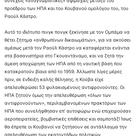
συνεχείς «αναγνωριστικές» αψιμαχίες μεταξύ του
προέδρου των ΗΠΑ και του Κουβανού ομολόγου του, του
Ραούλ Κάστρο.
Αυτό το ιδιότυπο πινγκ πονγκ ξεκίνησε με τον Ομπάμα να
θέτει ζήτημα «ανθρωπίνων δικαιωμάτων», για να ακούσει
αμέσως μετά τον Ραούλ Κάστρο να καταφέρεται ενάντια
στα βασανιστήρια στο Γκουαντάναμο, και να ζητά την
άμεση αποχώρηση των ΗΠΑ από τη ναυτική βάση που
κατακρατούν βίαια από το 1959. Άλλωστε λίγες μέρες
πριν, σε ένδειξη καλής θέλησης, η Κούβα είχε
απελευθερώσει 53 φυλακισμένους αντιφρονούντες. Οι
ΗΠΑ ζητούν όμως την απελευθέρωση «όλων των
αντιφρονούντων», περιλαμβανομένων πρακτόρων των
ΗΠΑ που συνελήφθησαν επ’ αυτοφώρω ενώ επιχειρούσαν
αεροπειρατείες, βομβιστικές επιθέσεις και σαμποτάζ! Ίσως
θα έπρεπε οι Κουβανοί να ζητήσουν σε αντάλλαγμα την
απελευθέρωση των εκατοντάδων πολιτικών