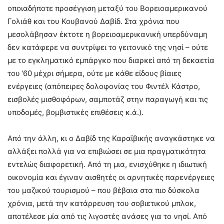
οποιαδήποτε προσέγγιση μεταξύ του Βορειοαμερικανού
Γολιάθ και του Κουβανού Δαβίδ. Στα χρόνια που
μεσολάβησαν έκτοτε η βορειοαμερικανική υπερδύναμη
δεν κατάφερε να συντρίψει το γειτονικό της νησί – ούτε
με το εγκληματικό εμπάργκο που διαρκεί από τη δεκαετία
του ’60 μέχρι σήμερα, ούτε με κάθε είδους βίαιες
ενέργειες (απόπειρες δολοφονίας του Φιντέλ Κάστρο,
εισβολές μισθοφόρων, σαμποτάζ στην παραγωγή και τις
υποδομές, βομβιστικές επιθέσεις κ.ά.).
Από την άλλη, κι ο Δαβίδ της Καραϊβικής αναγκάστηκε να
αλλάξει πολλά για να επιβιώσει σε μια πραγματικότητα
εντελώς διαφορετική. Από τη μια, ενισχύθηκε η ιδιωτική
οικονομία και έγιναν αισθητές οι αρνητικές παρενέργειες
του μαζικού τουρισμού – που βέβαια στα πιο δύσκολα
χρόνια, μετά την κατάρρευση του σοβιετικού μπλοκ,
αποτέλεσε μία από τις λιγοστές ανάσες για το νησί. Από