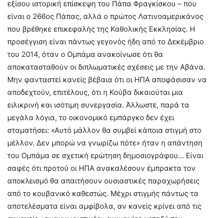
εξίσου ιστορική επίσκεψη του Πάπα Φραγκίσκου – που
είναι ο 266ος Πάπας, αλλά ο πρώτος Λατινοαμερικάνος
που βρέθηκε επικεφαλής της Καθολικής Εκκλησίας. Η
προσέγγιση είναι πάντως γεγονός ήδη από το Δεκέμβριο
του 2014, όταν ο Ομπάμα ανακοίνωσε ότι θα
αποκατασταθούν οι διπλωματικές σχέσεις με την Αβάνα.
Μην φανταστεί κανείς βέβαια ότι οι ΗΠΑ αποφάσισαν να
αποδεχτούν, επιτέλους, ότι η Κούβα δικαιούται μια
ειλικρινή και ισότιμη συνεργασία. Άλλωστε, παρά τα
μεγάλα λόγια, το οικονομικό εμπάργκο δεν έχει
σταματήσει: «Αυτό μάλλον θα συμβεί κάποια στιγμή στο
μέλλον. Δεν μπορώ να γνωρίζω πότε» ήταν η απάντηση
του Ομπάμα σε σχετική ερώτηση δημοσιογράφου… Είναι
σαφές ότι προτού οι ΗΠΑ ανακαλέσουν έμπρακτα τον
αποκλεισμό θα απαιτήσουν ουσιαστικές παραχωρήσεις
από το κουβανικό καθεστώς. Μέχρι στιγμής πάντως τα
αποτελέσματα είναι αμφίβολα, αν κανείς κρίνει από τις