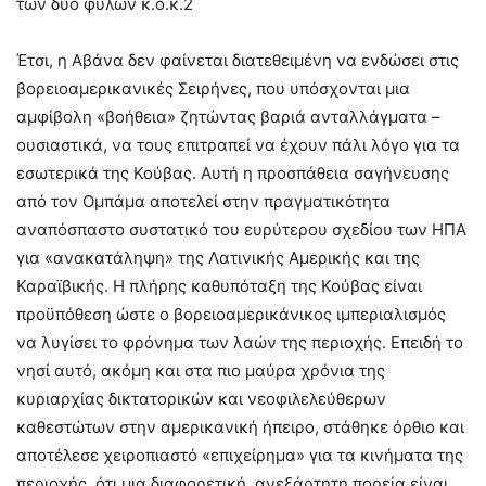
των δύο φύλων κ.ο.κ.2
Έτσι, η Αβάνα δεν φαίνεται διατεθειμένη να ενδώσει στις
βορειοαμερικανικές Σειρήνες, που υπόσχονται μια
αμφίβολη «βοήθεια» ζητώντας βαριά ανταλλάγματα –
ουσιαστικά, να τους επιτραπεί να έχουν πάλι λόγο για τα
εσωτερικά της Κούβας. Αυτή η προσπάθεια σαγήνευσης
από τον Ομπάμα αποτελεί στην πραγματικότητα
αναπόσπαστο συστατικό του ευρύτερου σχεδίου των ΗΠΑ
για «ανακατάληψη» της Λατινικής Αμερικής και της
Καραϊβικής. Η πλήρης καθυπόταξη της Κούβας είναι
προϋπόθεση ώστε ο βορειοαμερικάνικος ιμπεριαλισμός
να λυγίσει το φρόνημα των λαών της περιοχής. Επειδή το
νησί αυτό, ακόμη και στα πιο μαύρα χρόνια της
κυριαρχίας δικτατορικών και νεοφιλελεύθερων
καθεστώτων στην αμερικανική ήπειρο, στάθηκε όρθιο και
αποτέλεσε χειροπιαστό «επιχείρημα» για τα κινήματα της
περιοχής, ότι μια διαφορετική, ανεξάρτητη πορεία είναι