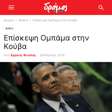
Αρχική
διεθνή
Επίσκεψη Ομπάμα στην Κούβα
διεθνή
Επίσκεψη Ομπάμα στην
Κούβα
Από
Ερρίκος Φινάλης
-
29 Μαρτίου, 2016