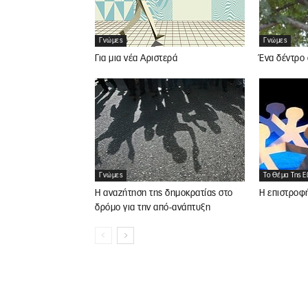
Γνώμες
Γνώμες
Για μια νέα Αριστερά
Ένα δέντρο 
Γνώμες
Το Θέμα Της 
Η αναζήτηση της δημοκρατίας στο
Η επιστροφή
δρόμο για την από-ανάπτυξη