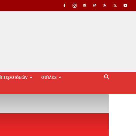
ίπτερο ιδεών
στήλες