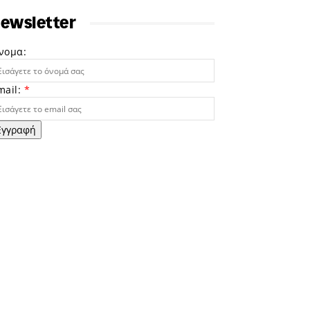
ewsletter
νομα:
mail:
*
Εγγραφή