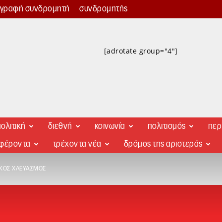
γγραφή συνδρομητή
συνδρομητής
[adrotate group="4"]
ολιτική
διεθνή
κοινωνία
πολιτισμός
περ
αφέροντα
τρέχοντα νέα
δρόμος της αριστεράς
ΙΚΌΣ ΧΛΕΥΑΣΜΌΣ