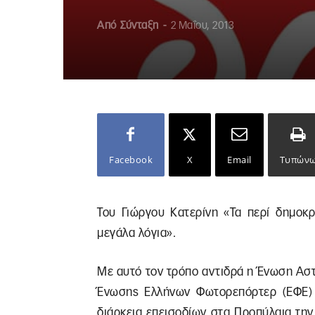
Από
Σύνταξη
-
2 Μαΐου, 2013
Facebook
X
Email
Τυπών
Του Γιώργου Κατερίνη «Τα περί δημοκρ
μεγάλα λόγια».
Με αυτό τον τρόπο αντιδρά η Ένωση Αστ
Ένωσης Ελλήνων Φωτορεπόρτερ (ΕΦΕ) γ
διάρκεια επεισοδίων στα Προπύλαια τη