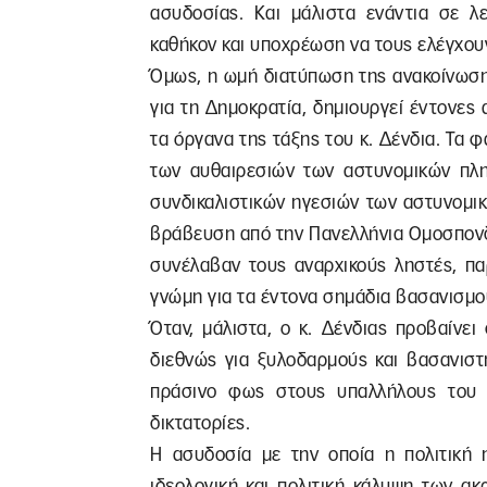
ασυδοσίας. Και μάλιστα ενάντια σε λε
καθήκον και υποχρέωση να τους ελέγχου
Όμως, η ωμή διατύπωση της ανακοίνωση
για τη Δημοκρατία, δημιουργεί έντονες
τα όργανα της τάξης του κ. Δένδια. Τα 
των αυθαιρεσιών των αστυνομικών πλη
συνδικαλιστικών ηγεσιών των αστυνομι
βράβευση από την Πανελλήνια Ομοσπον
συνέλαβαν τους αναρχικούς ληστές, παρ
γνώμη για τα έντονα σημάδια βασανισμ
Όταν, μάλιστα, ο κ. Δένδιας προβαίνε
διεθνώς για ξυλοδαρμούς και βασανιστ
πράσινο φως στους υπαλλήλους του 
δικτατορίες.
Η ασυδοσία με την οποία η πολιτική η
ιδεολογική και πολιτική κάλυψη των α