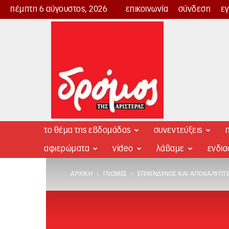
πέμπτη 6 αύγουστος, 2026
επικοινωνία
σύνδεση
ε
Δρόμος
της
Αριστεράς
το θέμα της εβδομάδας
συνεντεύξεις
π
αφιερώματα
video
λάβαμε
ενδι
ΑΡΧΙΚΉ
ΓΝΏΜΕΣ
ΕΠΙΚΊΝΔΥΝΟΣ ΚΑΙ ΑΠΟΚΑΛΥΠΤ