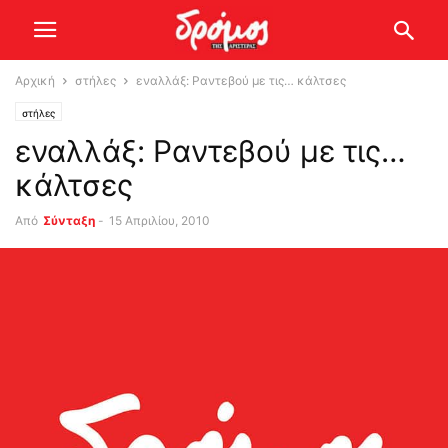
Αρχική
στήλες
εναλλάξ: Ραντεβού με τις… κάλτσες
στήλες
εναλλάξ: Ραντεβού με τις…
κάλτσες
Από
Σύνταξη
-
15 Απριλίου, 2010