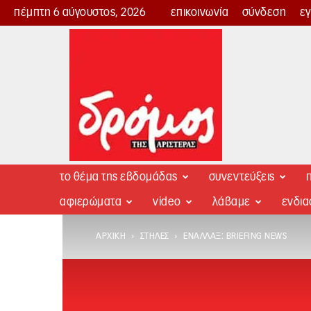
πέμπτη 6 αύγουστος, 2026
επικοινωνία
σύνδεση
ε
Δρόμος
της
Αριστεράς
το θέμα της εβδομάδας
συνεντεύξεις
π
αφιερώματα
video
λάβαμε
ενδι
ΑΡΧΙΚΉ
ΣΤΉΛΕΣ
ΕΝΑΛΛΆΞ: BRIEFING NEWS