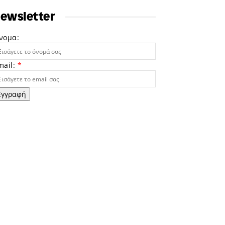
ewsletter
νομα:
mail:
*
Εγγραφή