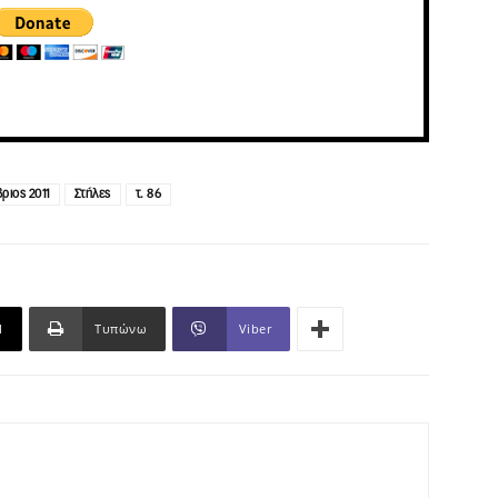
ριος 2011
Στήλες
τ. 86
l
Τυπώνω
Viber