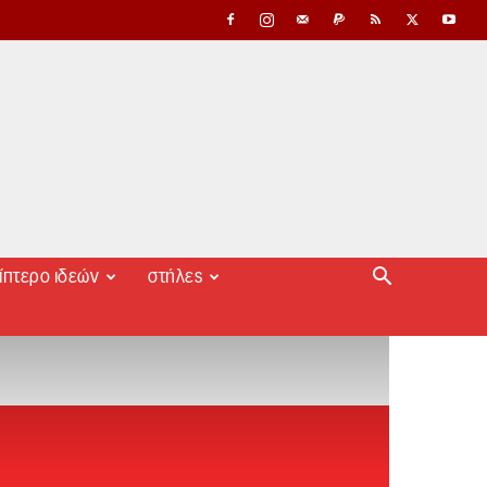
ίπτερο ιδεών
στήλες