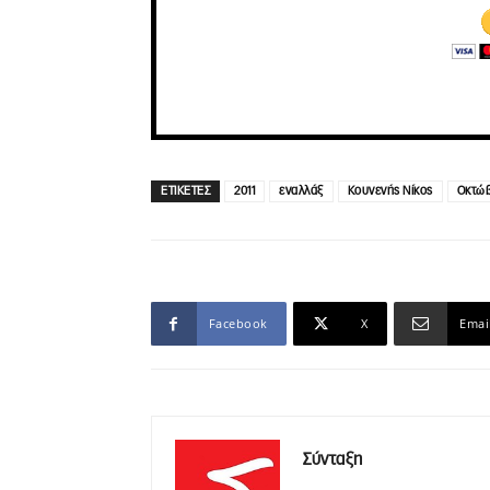
ΕΤΙΚΕΤΕΣ
2011
εναλλάξ
Κουνενής Νίκος
Οκτώβ
Facebook
X
Emai
Σύνταξη