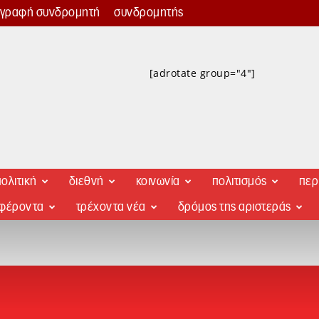
γγραφή συνδρομητή
συνδρομητής
[adrotate group="4"]
ολιτική
διεθνή
κοινωνία
πολιτισμός
περ
αφέροντα
τρέχοντα νέα
δρόμος της αριστεράς