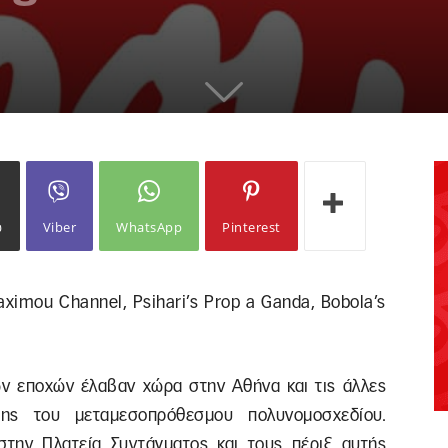
ω
Viber
WhatsApp
Pinterest
ximou Channel, Psihari’s Prop a Ganda, Bobola’s
ν εποχών έλαβαν χώρα στην Αθήνα και τις άλλες
σης του μεταμεσοπρόθεσμου πολυνομοσχεδίου.
την Πλατεία Συντάγματος και τους πέριξ αυτής