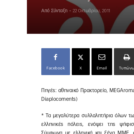
Από
Σύνταξη
-
22 Οκτωβρίου, 2011
Facebook
X
Email
Τυπών
Πηγές: αθηναικό Πρακτορείο, MEGAroma
Diaplocoments)
* Τα μεγαλύτερα συλλαλητήρια όλων τω
ελληνικές πόλεις, ενόψει της ψήφι
Σύμφωνα με ελληνικά και ξένα ΜΜΕ, σ