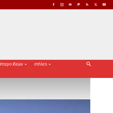
ίπτερο ιδεών
στήλες