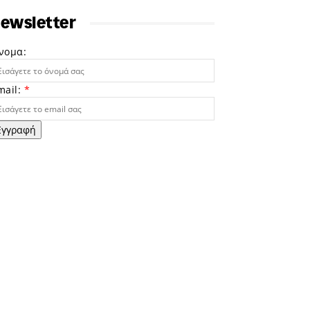
ewsletter
νομα:
mail:
*
Εγγραφή