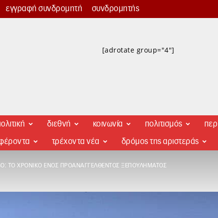
εγγραφή συνδρομητή
συνδρομητής
[adrotate group="4"]
ολιτική
διεθνή
κοινωνία
πολιτισμός
περ
αφέροντα
τρέχοντα νέα
δρόμος της αριστεράς
ΒΟ: ΤΟ ΧΡΟΝΙΚΌ ΕΝΌΣ ΠΡΟΑΝΑΓΓΕΛΘΈΝΤΟΣ ΞΕΠΟΥΛΉΜΑΤΟΣ