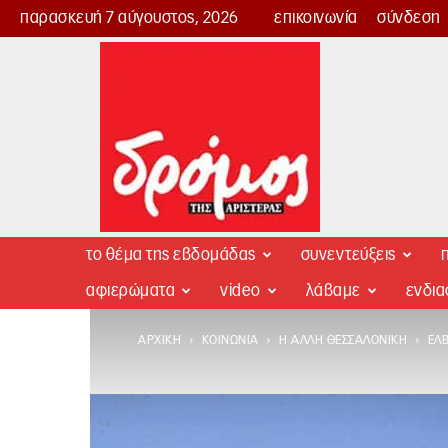
παρασκευή 7 αύγουστος, 2026
επικοινωνία
σύνδεση
Δρόμος
της
Αριστεράς
το θέμα της εβδομάδας
συνεντεύξεις
π
αφιερώματα
video
λάβαμε
ενδι
ΑΡΧΙΚΉ
ΚΟΙΝΩΝΊΑ
Η ΆΛΛΗ ΘΕΣΣΑΛΟΝΊΚΗ
EΛ