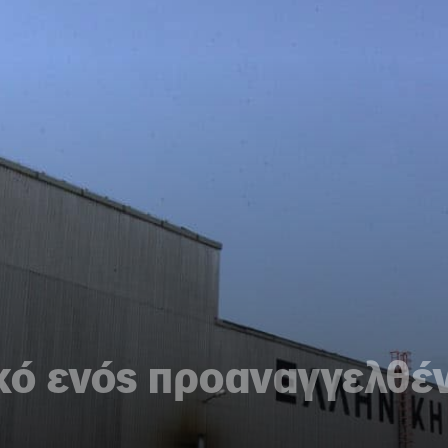
κό ενός προαναγγελθέ