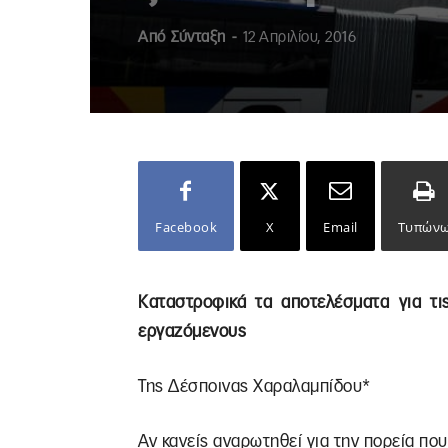
Από
Σύνταξη
-
12 Απριλίου, 2016
Facebook
X
Email
Τυπών
Καταστροφικά τα αποτελέσματα για τι
εργαζόμενους
Της Δέσποινας Χαραλαμπίδου*
Αν κανείς αναρωτηθεί για την πορεία π