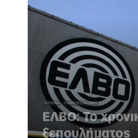
ΚΟΙΝΩΝΊΑ
Η ΆΛΛΗ ΘΕΣΣΑΛΟΝΊΚΗ
EΛΒΟ: Το χρονι
ξεπουλήματος