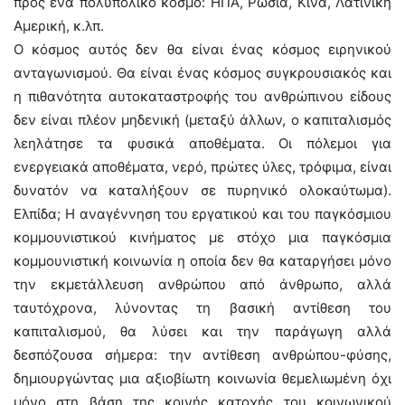
προς ένα πολυπολικό κόσμο: ΗΠΑ, Ρωσία, Κίνα, Λατινική
Αμερική, κ.λπ.
Ο κόσμος αυτός δεν θα είναι ένας κόσμος ειρηνικού
ανταγωνισμού. Θα είναι ένας κόσμος συγκρουσιακός και
η πιθανότητα αυτοκαταστροφής του ανθρώπινου είδους
δεν είναι πλέον μηδενική (μεταξύ άλλων, ο καπιταλισμός
λεηλάτησε τα φυσικά αποθέματα. Οι πόλεμοι για
ενεργειακά αποθέματα, νερό, πρώτες ύλες, τρόφιμα, είναι
δυνατόν να καταλήξουν σε πυρηνικό ολοκαύτωμα).
Ελπίδα; Η αναγέννηση του εργατικού και του παγκόσμιου
κομμουνιστικού κινήματος με στόχο μια παγκόσμια
κομμουνιστική κοινωνία η οποία δεν θα καταργήσει μόνο
την εκμετάλλευση ανθρώπου από άνθρωπο, αλλά
ταυτόχρονα, λύνοντας τη βασική αντίθεση του
καπιταλισμού, θα λύσει και την παράγωγη αλλά
δεσπόζουσα σήμερα: την αντίθεση ανθρώπου-φύσης,
δημιουργώντας μια αξιοβίωτη κοινωνία θεμελιωμένη όχι
μόνο στη βάση της κοινής κατοχής του κοινωνικού