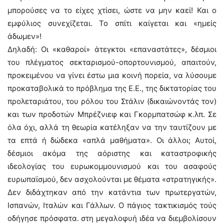
μπορούσες να το είχες χτίσει, ώστε να μην καεί! Και ο
εμφύλιος συνεχίζεται. Το σπίτι καίγεται και «ημείς
άδωμεν»!
Δηλαδή: Οι «καθαροί» άτεγκτοι «επαναστάτες», δέσμιοι
του πλέγματος σεκταρισμού-οπορτουνισμού, απαιτούν,
προκειμένου να γίνει έστω μια κοινή πορεία, να λύσουμε
προκαταβολικά το πρόβλημα της Ε.Ε., της δικτατορίας του
προλεταριάτου, του ρόλου του Στάλιν (δικαιώνοντάς τον)
και των προδοτών Μπρέζνιεφ και Γκορμπατσώφ κ.λπ. Σε
όλα όχι, αλλά τη θεωρία κατέληξαν να την ταυτίζουν με
τα επτά ή δώδεκα «απλά μαθήματα». Οι άλλοι; Αυτοί,
δέσμιοι ακόμα της αόριστης και καταστροφικής
ιδεολογίας του ευρωκομμουνισμού και του ασαφούς
ευρωπαϊσμού, δεν ασχολούνται με θέματα «στρατηγικής».
Δεν διδάχτηκαν από την κατάντια των πρωτεργατών,
Ισπανών, Ιταλών και Γάλλων. Ο πάγιος τακτικισμός τούς
οδήγησε πρόσφατα. στη μεγαλοφυή ιδέα να διεμβολίσουν