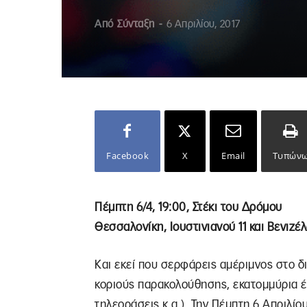
Από
Σύνταξη
-
6 Απριλίου, 2017
Facebook
X
Email
Τυπών
Πέμπτη 6/4, 19:00, Στέκι του Δρόμου
Θεσσαλονίκη, Ιουστινιανού 11 και Βενιζέ
Και εκεί που σερφάρεις αμέριμνος στο δι
κοριούς παρακολούθησης, εκατομμύρια έ
τηλεοράσεις κ.α.). Την Πέμπτη 6 Απριλίο