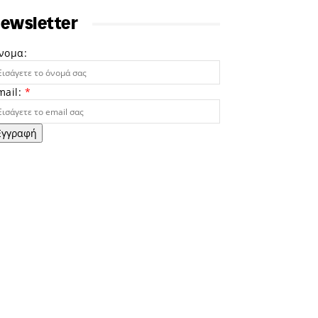
ewsletter
νομα:
mail:
*
Εγγραφή