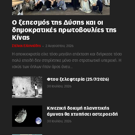
Ο ξεπεσμός της Δύσης και οι
δημοκρατικές πρωτοβουλίες της
Κίνας
-
Στέλιος Ελληνιάδης
2 Αυγούστου, 2026
Η αποικιοκρατία είχε τόσο μεγάλη επέκταση και διήρκεσε τόσο
πολύ επειδή δεν στηρίχτηκε μόνο στη στρατιωτική υπεροχή. Η
ισχύς των όπλων ήταν όρος άνευ...
Φτου ξελεφτερία (25/7/2026)
30 Ιουλίου, 2026
Κινεζική δοκιμή πλανητικής
άμυνας θα χτυπήσει αστεροειδή
30 Ιουλίου, 2026