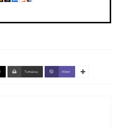
l
Τυπώνω
Viber