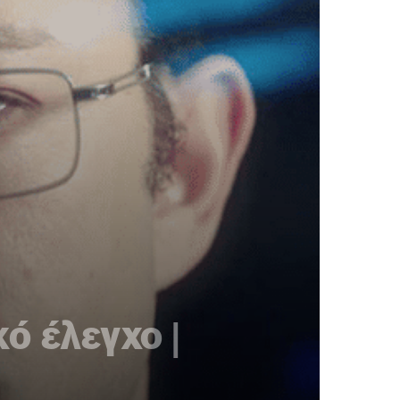
ό έλεγχο |