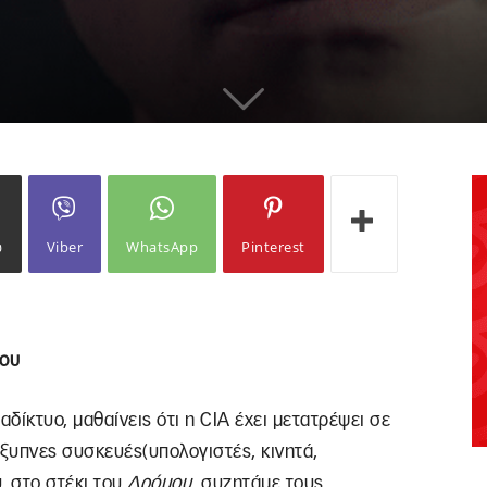
ω
Viber
WhatsApp
Pinterest
λου
αδίκτυο, μαθαίνεις ότι η CIA έχει μετατρέψει σε
ξυπνες συσκευές(υπολογιστές, κινητά,
υ, στο στέκι του
Δρόμου
, συζητάμε τους