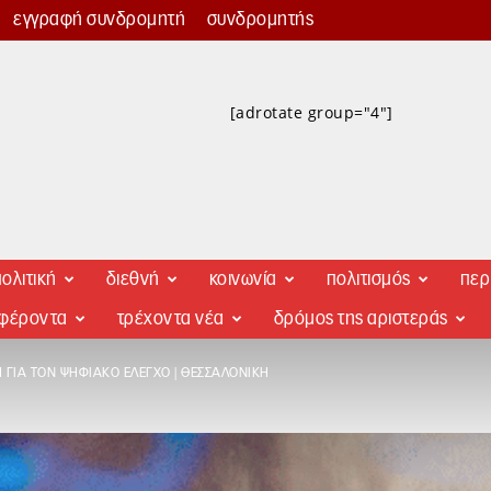
εγγραφή συνδρομητή
συνδρομητής
[adrotate group="4"]
ολιτική
διεθνή
κοινωνία
πολιτισμός
περ
αφέροντα
τρέχοντα νέα
δρόμος της αριστεράς
 ΓΙΑ ΤΟΝ ΨΗΦΙΑΚΌ ΈΛΕΓΧΟ | ΘΕΣΣΑΛΟΝΊΚΗ