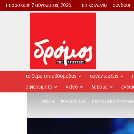
παρασκευή 7 αύγουστος, 2026
επικοινωνία
σύνδεση
Δρόμος
της
Αριστεράς
το θέμα της εβδομάδας
συνεντεύξεις
π
αφιερώματα
video
λάβαμε
ενδι
ΑΡΧΙΚΉ
ΤΡΈΧΟΝΤΑ ΝΈΑ
ΠΡΟΒΟΛΉ ΚΑΙ ΣΥΖΉΤΗΣΗ