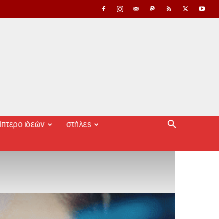
ίπτερο ιδεών
στήλες