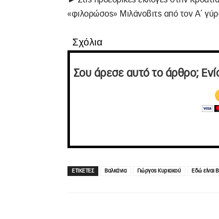
«φιλορώσος» Μιλάνοβιτς από τον Α΄ γύρο
Σχόλια
Σου άρεσε αυτό το άρθρο; Ενί
ΕΤΙΚΕΤΕΣ
Βαλκάνια
Γιώργος Κυριακού
Εδώ είναι 