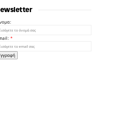
ewsletter
νομα:
mail:
*
Εγγραφή