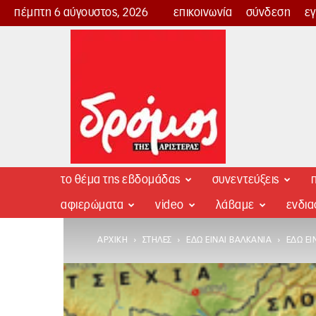
πέμπτη 6 αύγουστος, 2026
επικοινωνία
σύνδεση
ε
Δρόμος
της
Αριστεράς
το θέμα της εβδομάδας
συνεντεύξεις
π
αφιερώματα
video
λάβαμε
ενδι
ΑΡΧΙΚΉ
ΣΤΉΛΕΣ
ΕΔΏ ΕΊΝΑΙ ΒΑΛΚΆΝΙΑ
ΕΔΏ ΕΊ