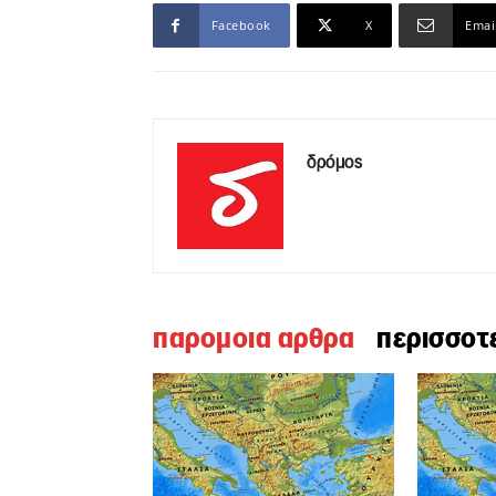
Facebook
X
Emai
δρόμος
παρομοια αρθρα
περισσοτ