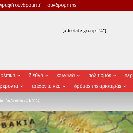
γγραφή συνδρομητή
συνδρομητής
[adrotate group="4"]
ολιτική
διεθνή
κοινωνία
πολιτισμός
περ
αφέροντα
τρέχοντα νέα
δρόμος της αριστεράς
ΝΑΙ ΒΑΛΚΆΝΙΑ (4/1/2024)