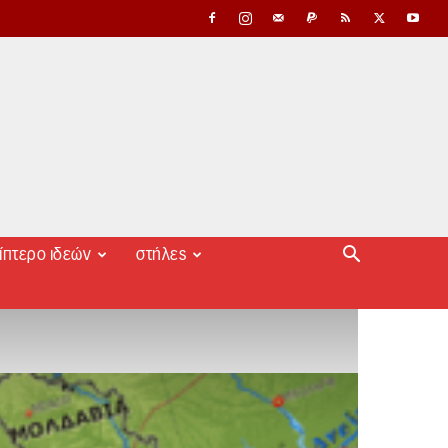
ίπτερο ιδεών
στήλες