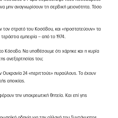
ι να μην αναγνωρίσουν τη σερβική μειονότητα. Τόσο
ν τον στρατό του Κοσόβου, και «προστατεύουν» τα
τεράστια εμπειρία – από το 1974.
το Κόσοβο. Να υποθέσουμε ότι χάρηκε και η κυρία
της ανεξαρτησίας του;
 Ουκρανία 24 «περιττούς» πυραύλους. Το έχουν
κής αποικίας.
έρουν την υποχρεωτική θητεία. Και επί γης
ρωπαϊκή οδηγία για την αλλαγή του Συντάγματος