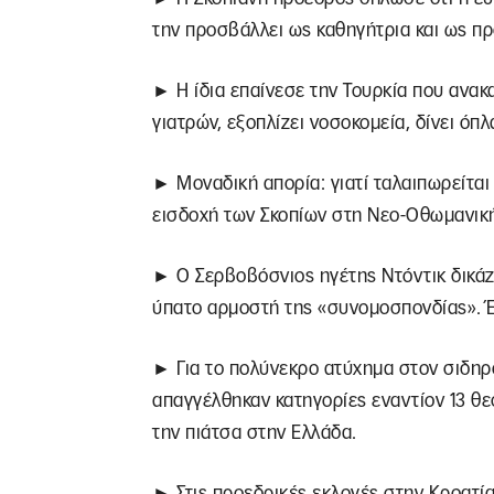
την προσβάλλει ως καθηγήτρια και ως π
► Η ίδια επαίνεσε την Τουρκία που ανακα
γιατρών, εξοπλίζει νοσοκομεία, δίνει όπλ
► Μοναδική απορία: γιατί ταλαιπωρείται μ
εισδοχή των Σκοπίων στη Νεο-Οθωμανικ
► Ο Σερβοβόσνιος ηγέτης Ντόντικ δικάζε
ύπατο αρμοστή της «συνομοσπονδίας». 
► Για το πολύνεκρο ατύχημα στον σιδηρ
απαγγέλθηκαν κατηγορίες εναντίον 13 θ
την πιάτσα στην Ελλάδα.
► Στις προεδρικές εκλογές στην Κροατία