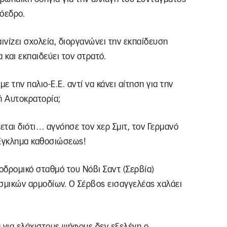
ρόεδρο.
ινίζει σχολεία, διοργανώνει την εκπαίδευση
α και εκπαιδεύει τον στρατό.
ε την παλιο-Ε.Ε. αντί να κάνει αίτηση για την
ή Αυτοκρατορία;
ται διότι… αγνόησε τον χερ Σμιτ, τον Γερμανό
Έγκλημα καθοσιώσεως!
οδρομικό σταθμό του Νόβι Σαντ (Σερβία)
εσμικών αρμοδίων. Ο Σέρβος εισαγγελέας χαλάει
 για ελάχιστους ψήφους δεν εξελέγη ο