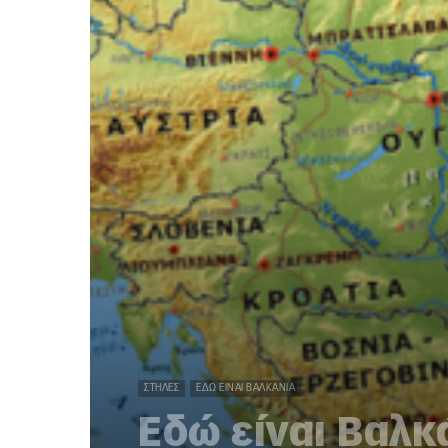
ΣΤΉΛΕΣ
ΕΔΏ ΕΊΝΑΙ ΒΑΛΚΆΝΙΑ
Εδώ είναι Βαλκά