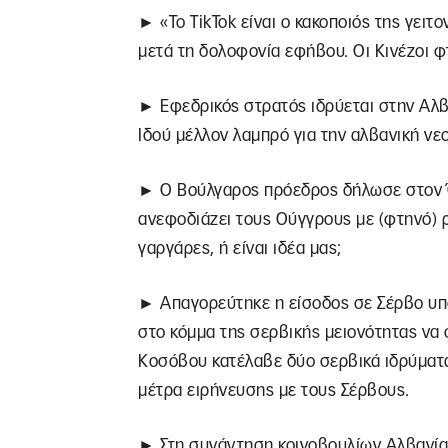
► «Το TikTok είναι ο κακοποιός της γειτο
μετά τη δολοφονία εφήβου. Οι Κινέζοι φτ
► Εφεδρικός στρατός ιδρύεται στην Αλβ
Ιδού μέλλον λαμπρό για την αλβανική νεο
► Ο Βούλγαρος πρόεδρος δήλωσε στον Ό
ανεφοδιάζει τους Ούγγρους με (φτηνό) ρ
γαργάρες, ή είναι ιδέα μας;
► Απαγορεύτηκε η είσοδος σε Σέρβο υπ
στο κόμμα της σερβικής μειονότητας να 
Κοσόβου κατέλαβε δύο σερβικά ιδρύματα
μέτρα ειρήνευσης με τους Σέρβους.
► Στη συνάντηση κοινοβουλίων Αλβανί