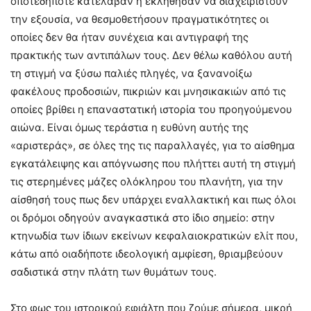
οποτεδήποτε κατέλαβαν ή εκλήθησαν να διαχειριστούν
την εξουσία, να θεσμοθετήσουν πραγματικότητες οι
οποίες δεν θα ήταν συνέχεια και αντιγραφή της
πρακτικής των αντιπάλων τους. Δεν θέλω καθόλου αυτή
τη στιγμή να ξύσω παλιές πληγές, να ξανανοίξω
φακέλους προδοσιών, πικριών και μνησικακιών από τις
οποίες βρίθει η επαναστατική ιστορία του προηγούμενου
αιώνα. Είναι όμως τεράστια η ευθύνη αυτής της
«αριστεράς», σε όλες της τις παραλλαγές, για το αίσθημα
εγκατάλειψης και απόγνωσης που πλήττει αυτή τη στιγμή
τις στερημένες μάζες ολόκληρου του πλανήτη, για την
αίσθησή τους πως δεν υπάρχει εναλλακτική και πως όλοι
οι δρόμοι οδηγούν αναγκαστικά στο ίδιο σημείο: στην
κτηνωδία των ίδιων εκείνων κεφαλαιοκρατικών ελίτ που,
κάτω από οιαδήποτε ιδεολογική αμφίεση, θριαμβεύουν
σαδιστικά στην πλάτη των θυμάτων τους.
Στο φως του ιστορικού εφιάλτη που ζούμε σήμερα, μικρή