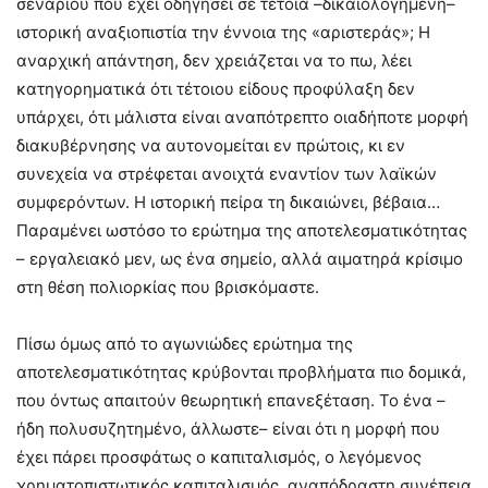
σεναρίου που έχει οδηγήσει σε τέτοια –δικαιολογημένη–
ιστορική αναξιοπιστία την έννοια της «αριστεράς»; Η
αναρχική απάντηση, δεν χρειάζεται να το πω, λέει
κατηγορηματικά ότι τέτοιου είδους προφύλαξη δεν
υπάρχει, ότι μάλιστα είναι αναπότρεπτο οιαδήποτε μορφή
διακυβέρνησης να αυτονομείται εν πρώτοις, κι εν
συνεχεία να στρέφεται ανοιχτά εναντίον των λαϊκών
συμφερόντων. Η ιστορική πείρα τη δικαιώνει, βέβαια…
Παραμένει ωστόσο το ερώτημα της αποτελεσματικότητας
– εργαλειακό μεν, ως ένα σημείο, αλλά αιματηρά κρίσιμο
στη θέση πολιορκίας που βρισκόμαστε.
Πίσω όμως από το αγωνιώδες ερώτημα της
αποτελεσματικότητας κρύβονται προβλήματα πιο δομικά,
που όντως απαιτούν θεωρητική επανεξέταση. Το ένα –
ήδη πολυσυζητημένο, άλλωστε– είναι ότι η μορφή που
έχει πάρει προσφάτως ο καπιταλισμός, ο λεγόμενος
χρηματοπιστωτικός καπιταλισμός, αναπόδραστη συνέπεια