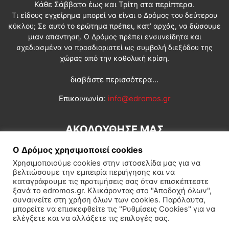
Κάθε Σάββατο έως και Τρίτη στα περίπτερα.
Τι είδους εγχείρημα μπορεί να είναι ο Δρόμος του δεύτερου
κύκλου; Σε αυτό το ερώτημα πρέπει, κατ’ αρχάς, να δώσουμε
μιαν απάντηση. Ο Δρόμος πρέπει ενσυνείδητα και
σχεδιασμένα να προσδιοριστεί ως συμβολή διεξόδου της
χώρας από την καθολική κρίση.
διαβάστε περισσότερα...
Επικοινωνία:
info@edromos.gr
ΑΚΟΛΟΥΘΗΣΕ ΜΑΣ
Ο Δρόμος χρησιμοποιεί cookies
Χρησιμοποιούμε cookies στην ιστοσελίδα μας για να
βελτιώσουμε την εμπειρία περιήγησης και να
καταγράφουμε τις προτιμήσεις σας όταν επισκέπτεστε
ξανά το edromos.gr. Κλικάροντας στο "Αποδοχή όλων",
συναινείτε στη χρήση όλων των cookies. Παρόλαυτα,
Εγγραφή συνδρομητή
Πολιτική
Διεθνή
Κοινωνία
μπορείτε να επισκεφθείτε τις "Ρυθμίσεις Cookies" για να
ελέγξετε και να αλλάξετε τις επιλογές σας.
Πολιτισμός
Αφιερώματα