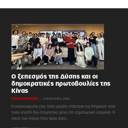
Ο ξεπεσμός της Δύσης και οι
δημοκρατικές πρωτοβουλίες της
Κίνας
-
Στέλιος Ελληνιάδης
2 Αυγούστου, 2026
Η αποικιοκρατία είχε τόσο μεγάλη επέκταση και διήρκεσε τόσο
πολύ επειδή δεν στηρίχτηκε μόνο στη στρατιωτική υπεροχή. Η
ισχύς των όπλων ήταν όρος άνευ...