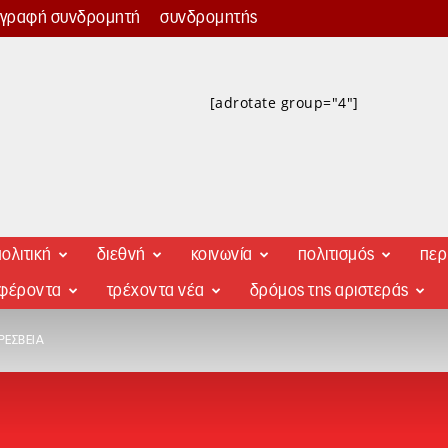
γγραφή συνδρομητή
συνδρομητής
[adrotate group="4"]
ολιτική
διεθνή
κοινωνία
πολιτισμός
περ
αφέροντα
τρέχοντα νέα
δρόμος της αριστεράς
ΡΕΣΒΕΊΑ