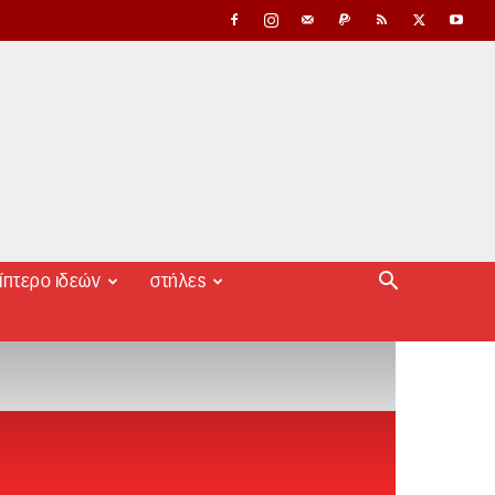
ίπτερο ιδεών
στήλες