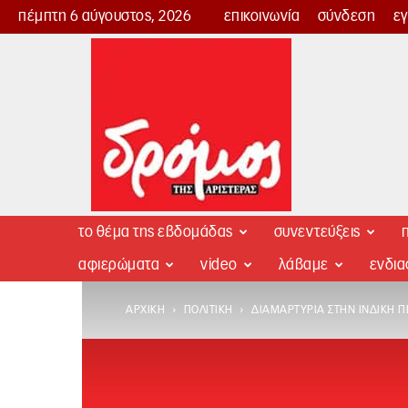
πέμπτη 6 αύγουστος, 2026
επικοινωνία
σύνδεση
ε
Δρόμος
της
Αριστεράς
το θέμα της εβδομάδας
συνεντεύξεις
π
αφιερώματα
video
λάβαμε
ενδι
ΑΡΧΙΚΉ
ΠΟΛΙΤΙΚΉ
ΔΙΑΜΑΡΤΥΡΊΑ ΣΤΗΝ ΙΝΔΙΚΉ Π