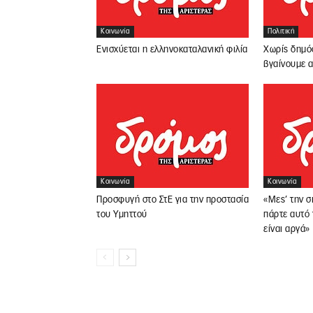
Κοινωνία
Πολιτική
Ενισχύεται η ελληνοκαταλανική φιλία
Χωρίς δημόσ
βγαίνουμε α
Κοινωνία
Κοινωνία
Προσφυγή στο ΣτΕ για την προστασία
«Μες’ την σ
του Υμηττού
πάρτε αυτό
είναι αργά»