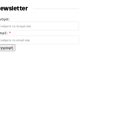
ewsletter
νομα:
mail:
*
Εγγραφή