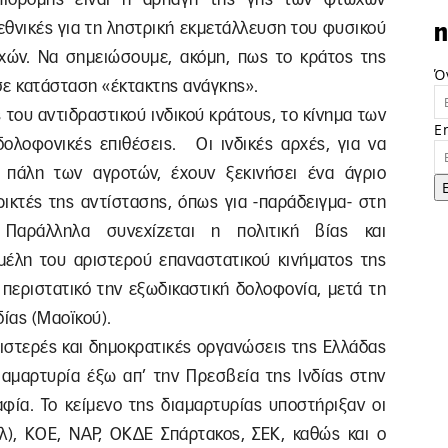
εθνικές για τη ληστρική εκμετάλλευση του φυσικού
n
χών. Να σημειώσουμε, ακόμη, πως το κράτος της
Ό
σε κατάσταση «έκτακτης ανάγκης».
 του αντιδραστικού ινδικού κράτους, το κίνημα των
E
δολοφονικές επιθέσεις. Οι ινδικές αρχές, για να
 πάλη των αγροτών, έχουν ξεκινήσει ένα άγριο
ικτές της αντίστασης, όπως για -παράδειγμα- στη
Παράλληλα συνεχίζεται η πολιτική βίας και
 μέλη του αριστερού επαναστατικού κινήματος της
 περιστατικό την εξωδικαστική δολοφονία, μετά τη
δίας (Μαοϊκού).
ιστερές και δημοκρατικές οργανώσεις της Ελλάδας
ιαμαρτυρία έξω απ’ την Πρεσβεία της Ινδίας στην
φία. Το κείμενο της διαμαρτυρίας υποστήριξαν οι
), ΚΟΕ, ΝΑΡ, ΟΚΔΕ Σπάρτακος, ΣΕΚ, καθώς και ο