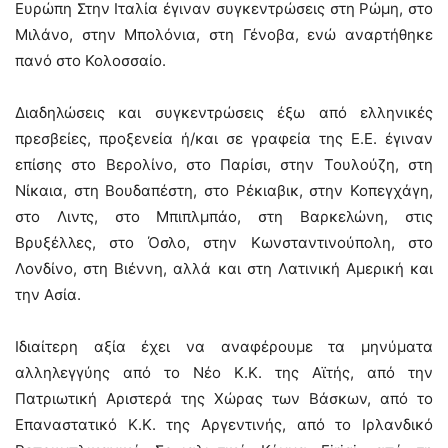
Ευρώπη Στην Ιταλία έγιναν συγκεντρώσεις στη Ρώμη, στο
Μιλάνο, στην Μπολόνια, στη Γένοβα, ενώ αναρτήθηκε
πανό στο Κολοσσαίο.
Διαδηλώσεις και συγκεντρώσεις έξω από ελληνικές
πρεσβείες, προξενεία ή/και σε γραφεία της Ε.Ε. έγιναν
επίσης στο Βερολίνο, στο Παρίσι, στην Τουλούζη, στη
Νίκαια, στη Βουδαπέστη, στο Ρέκιαβικ, στην Κοπεγχάγη,
στο Λιντς, στο Μπιπλμπάο, στη Βαρκελώνη, στις
Βρυξέλλες, στο Όσλο, στην Κωνσταντινούπολη, στο
Λονδίνο, στη Βιέννη, αλλά και στη Λατινική Αμερική και
την Ασία.
Ιδιαίτερη αξία έχει να αναφέρουμε τα μηνύματα
αλληλεγγύης από το Νέο Κ.Κ. της Αϊτής, από την
Πατριωτική Αριστερά της Χώρας των Βάσκων, από το
Επαναστατικό Κ.Κ. της Αργεντινής, από το Ιρλανδικό