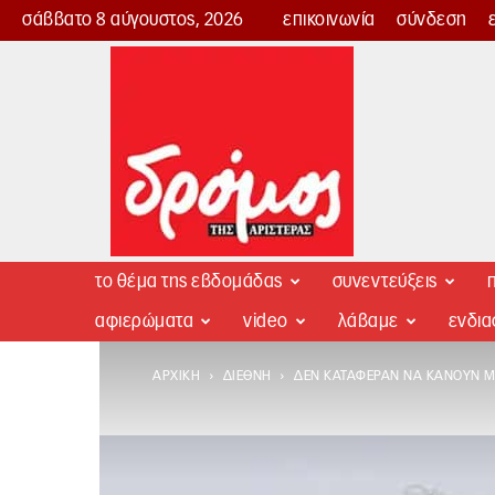
σάββατο 8 αύγουστος, 2026
επικοινωνία
σύνδεση
Δρόμος
της
Αριστεράς
το θέμα της εβδομάδας
συνεντεύξεις
π
αφιερώματα
video
λάβαμε
ενδι
ΑΡΧΙΚΉ
ΔΙΕΘΝΉ
ΔΕΝ ΚΑΤΆΦΕΡΑΝ ΝΑ ΚΆΝΟΥΝ Μ