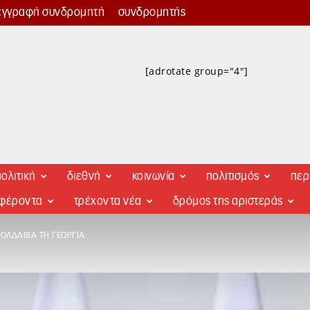
εγγραφή συνδρομητή
συνδρομητής
[adrotate group="4"]
ολιτική
διεθνή
κοινωνία
πολιτισμός
περ
αφέροντα
τρέχοντα νέα
δρόμος της αριστεράς
ΟΛΔΑΒΊΑ ΤΗ ΓΕΩΡΓΊΑ