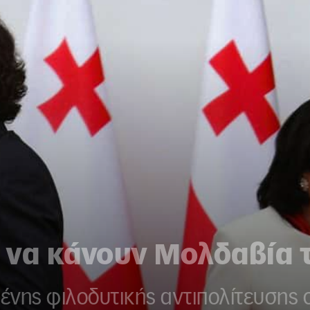
 να κάνουν Μολδαβία τ
νης φιλοδυτικής αντιπολίτευσης σ