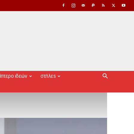
ίπτερο ιδεών
στήλες