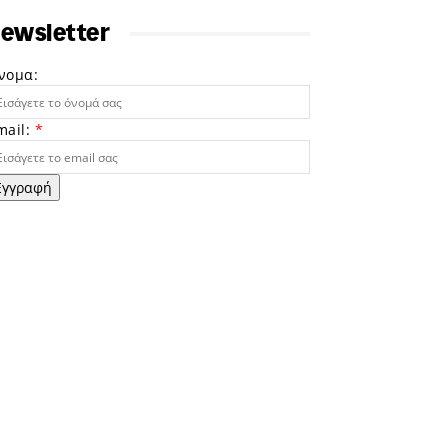
ewsletter
νομα:
mail:
*
Εγγραφή