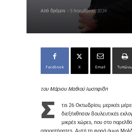
Από
δρόμος
-
5 Νοεμβρίου, 2024
Facebook
X
Email
Τυπών
του Μάριου Μαθιού Ιωσηφίδη
Σ
τις 26 Οκτωβρίου, μερικές μέρ
διεξήχθησαν βουλευτικές εκλογ
μικρές χώρες, που στο παρελθ
απαρατήρητες. Αυτή τη φορά όμως Μολδ