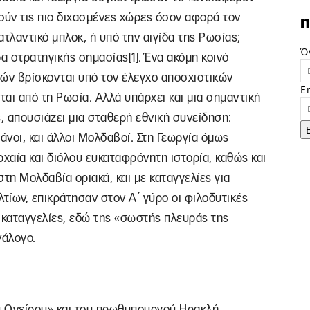
ούν τις πιο διχασμένες χώρες όσον αφορά τον
n
λαντικό μπλοκ, ή υπό την αιγίδα της Ρωσίας;
Ό
α στρατηγικής σημασίας[1]. Ένα ακόμη κοινό
ωρών βρίσκονται υπό τον έλεγχο αποσχιστικών
E
ται από τη Ρωσία. Αλλά υπάρχει και μια σημαντική
, απουσιάζει μια σταθερή εθνική συνείδηση:
άνοι, και άλλοι Μολδαβοί. Στη Γεωργία όμως
ρχαία και διόλου ευκαταφρόνητη ιστορία, καθώς και
τη Μολδαβία οριακά, και με καταγγελίες για
ίων, επικράτησαν στον Α΄ γύρο οι φιλοδυτικές
ς καταγγελίες, εδώ της «σωστής πλευράς της
νάλογο.
ύ Ονείρου» και του πρωθυπουργού Ηρακλή