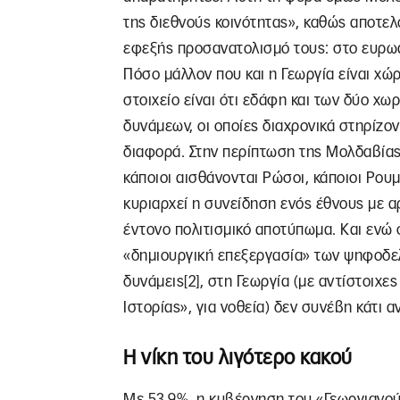
της διεθνούς κοινότητας», καθώς αποτελ
εφεξής προσανατολισμό τους: στο ευρωατ
Πόσο μάλλον που και η Γεωργία είναι χώρ
στοιχείο είναι ότι εδάφη και των δύο χ
δυνάμεων, οι οποίες διαχρονικά στηρίζον
διαφορά. Στην περίπτωση της Μολδαβίας
κάποιοι αισθάνονται Ρώσοι, κάποιοι Ρουμ
κυριαρχεί η συνείδηση ενός έθνους με α
έντονο πολιτισμικό αποτύπωμα. Και ενώ σ
«δημιουργική επεξεργασία» των ψηφοδελτ
δυνάμεις[2], στη Γεωργία (με αντίστοιχε
Ιστορίας», για νοθεία) δεν συνέβη κάτι α
Η νίκη του λιγότερο κακού
Με 53,9%, η κυβέρνηση του «Γεωργιανο