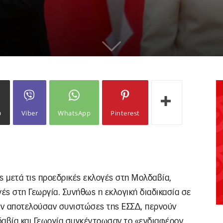
ω
Viber
WhatsApp
Pinterest
ες μετά τις προεδρικές εκλογές στη Μολδαβία,
ές στη Γεωργία. Συνήθως η εκλογική διαδικασία σε
όν αποτελούσαν συνιστώσες της ΕΣΣΔ, περνούν
αβία και Γεωργία συγκέντρωσαν το «ενδιαφέρον