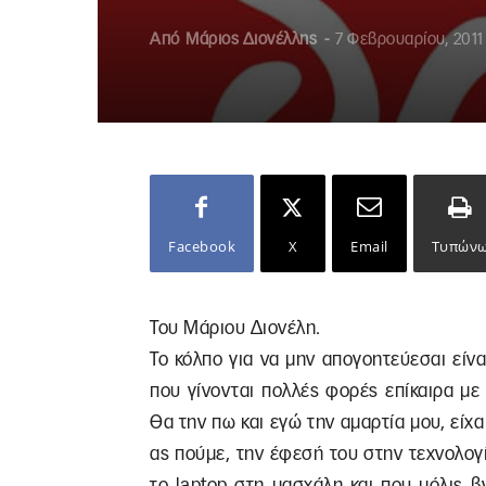
Από
Μάριος Διονέλλης
-
7 Φεβρουαρίου, 2011
Facebook
X
Email
Τυπών
Του Μάριου Διονέλη.
Το κόλπο για να μην απογοητεύεσαι εί
που γίνονται πολλές φορές επίκαιρα μ
Θα την πω και εγώ την αμαρτία μου, είχα
ας πούμε, την έφεσή του στην τεχνολογ
το laptop στη μασχάλη και που μόλις β