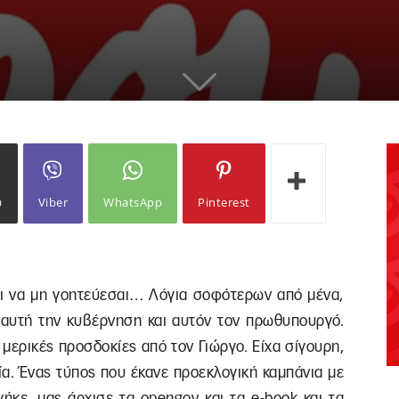
ω
Viber
WhatsApp
Pinterest
ναι να μη γοητεύεσαι… Λόγια σοφότερων από μένα,
ε αυτή την κυβέρνηση και αυτόν τον πρωθυπουργό.
 μερικές προσδοκίες από τον Γιώργο. Είχα σίγουρη,
ία. Ένας τύπος που έκανε προεκλογική καμπάνια με
γήκε, μας άρχισε τα opengov και τα e-book και τα