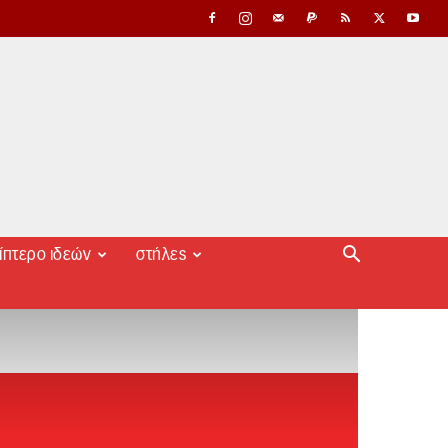
ίπτερο ιδεών
στήλες