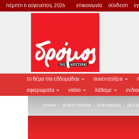
πέμπτη 6 αύγουστος, 2026
επικοινωνία
σύνδεση
ε
Δρόμος
της
Αριστεράς
το θέμα της εβδομάδας
συνεντεύξεις
π
αφιερώματα
video
λάβαμε
ενδι
ΑΡΧΙΚΉ
ΑΡΧΕΊΟ ΣΤΗΛΏΝ
ΕΠΙΚΟΙΝΩΝΊΑ
DELET