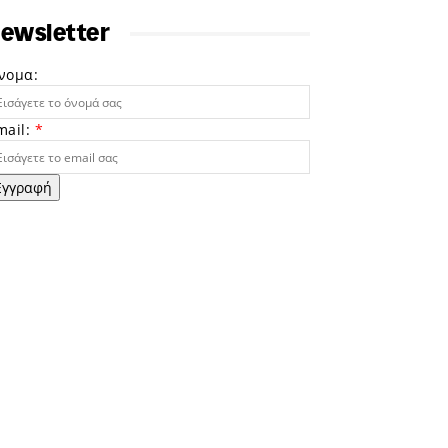
ewsletter
νομα:
mail:
*
Εγγραφή