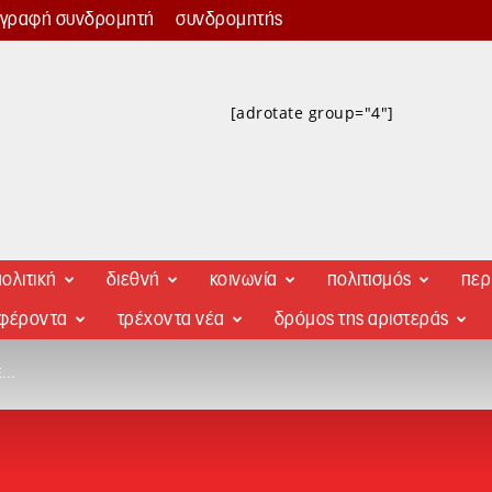
γγραφή συνδρομητή
συνδρομητής
[adrotate group="4"]
ολιτική
διεθνή
κοινωνία
πολιτισμός
περ
αφέροντα
τρέχοντα νέα
δρόμος της αριστεράς
E…