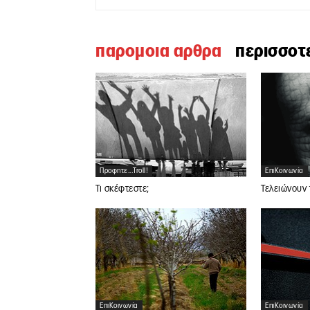
παρομοια αρθρα
περισσοτ
Προφητε...troll!
ΕπιΚοινωνία
Τι σκέφτεστε;
Τελειώνουν 
ΕπιΚοινωνία
ΕπιΚοινωνία