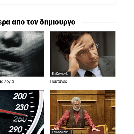
ερα απο τον δημιουργο
ΕπιΚοινωνία
τα λόγια
Πουτάνες
ΕπιΚοινωνία