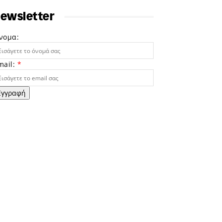
ewsletter
νομα:
mail:
*
Εγγραφή