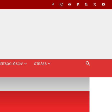
ίπτερο ιδεών
στήλες