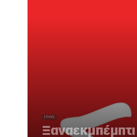
ΣΤΉΛΕΣ
Ξαναεκμπέμπτι 