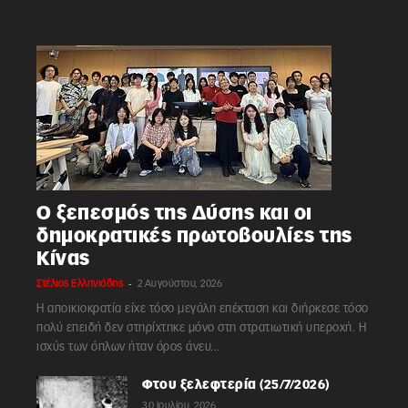
Ο ξεπεσμός της Δύσης και οι
δημοκρατικές πρωτοβουλίες της
Κίνας
-
Στέλιος Ελληνιάδης
2 Αυγούστου, 2026
Η αποικιοκρατία είχε τόσο μεγάλη επέκταση και διήρκεσε τόσο
πολύ επειδή δεν στηρίχτηκε μόνο στη στρατιωτική υπεροχή. Η
ισχύς των όπλων ήταν όρος άνευ...
Φτου ξελεφτερία (25/7/2026)
30 Ιουλίου, 2026