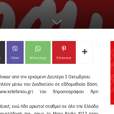
ω
Viber
WhatsApp
Pinterest
fowar από την ερχόμενη Δευτέρα 3 Οκτωβρίου.
 πλέον μέσω του Διαδικτύου σε εβδομαδιαία βάση,
ww.xstefanou.gr) του δημοσιογράφου Άρη
odcast, ενώ ήδη αρκετοί σταθμοί σε όλη την Ελλάδα
ναμετάδοσή της, όπως το Mojo Radio 107.7 στην