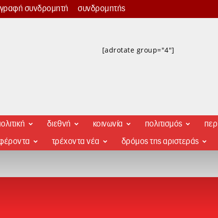
γγραφή συνδρομητή
συνδρομητής
[adrotate group="4"]
ολιτική
διεθνή
κοινωνία
πολιτισμός
περ
αφέροντα
τρέχοντα νέα
δρόμος της αριστεράς