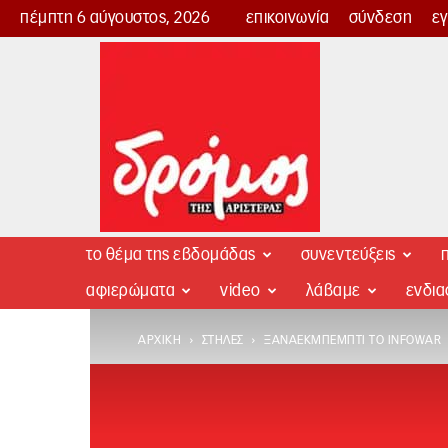
πέμπτη 6 αύγουστος, 2026
επικοινωνία
σύνδεση
ε
Δρόμος
της
Αριστεράς
το θέμα της εβδομάδας
συνεντεύξεις
π
αφιερώματα
video
λάβαμε
ενδι
ΑΡΧΙΚΉ
ΣΤΉΛΕΣ
ΞΑΝΑΕΚΜΠΈΜΠΤΙ ΤΟ INFOWAR