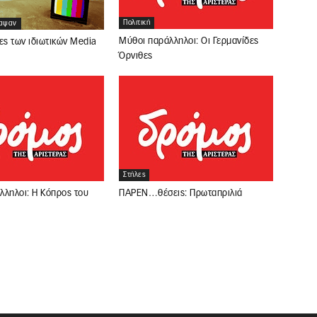
Πολιτική
ραψαν
Μύθοι παράλληλοι: Οι Γερμανίδες
ες των ιδιωτικών Media
Όρνιθες
Στήλες
λληλοι: Η Κόπρος του
ΠΑΡΕΝ…θέσεις: Πρωταπριλιά