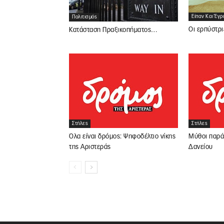
Είπαν Και Έγ
Πολιτισμός
Οι ερπύστρι
Κατάσταση Πραξικοπήματος…
Στήλες
Στήλες
Όλα είναι δρόμος: Ψηφοδέλτιο νίκης
Μύθοι παρά
της Αριστεράς
Δανείου