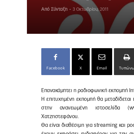
Από
Σύνταξη
-
3 Οκτωβρίου, 2011
Facebook
X
Email
Τυπών
Επανακάμπτει η ραδιοφωνική εκπομπή In
Η επιτυχημένη εκπομπή θα μεταδίδεται
στην ανανεωμένη ιστοσελίδα (w
Χατζηστεφάνου.
Θα είναι διαθέσιμη για streaming και p
έχουν εκφράσει ενδιαφέρον για την α