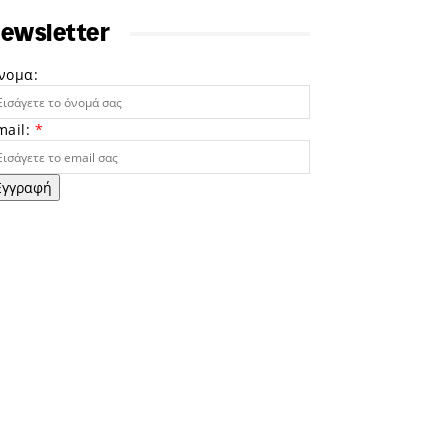
ewsletter
νομα:
mail:
*
Εγγραφή