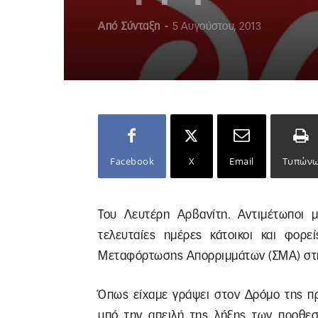
Από
Σύνταξη
-
5 Αυγούστου, 2013
Facebook
X
Email
Τυπών
Του Λευτέρη Αρβανίτη. Αντιμέτωποι μ
τελευταίες ημέρες κάτοικοι και φορ
Μεταφόρτωσης Απορριμμάτων (ΣΜΑ) στη
Όπως είχαμε γράψει στον Δρόμο της πρ
υπό την απειλή της λήξης των προθεσ