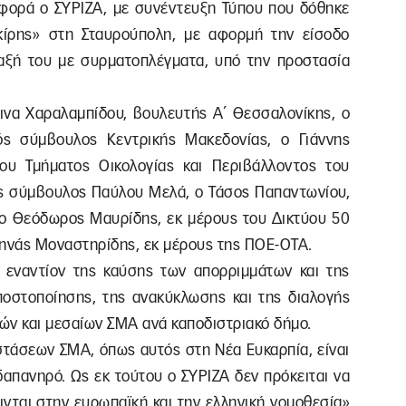
 φορά ο ΣΥΡΙΖΑ, με συνέντευξη Τύπου που δόθηκε
κίρης» στη Σταυρούπολη, με αφορμή την είσοδο
αξή του με συρματοπλέγματα, υπό την προστασία
ινα Χαραλαμπίδου, βουλευτής Α΄ Θεσσαλονίκης, ο
ός σύμβουλος Κεντρικής Μακεδονίας, ο Γιάννης
του Τμήματος Οικολογίας και Περιβάλλοντος του
ός σύμβουλος Παύλου Μελά, ο Τάσος Παπαντωνίου,
 ο Θεόδωρος Μαυρίδης, εκ μέρους του Δικτύου 50
Μηνάς Μοναστηρίδης, εκ μέρους της ΠΟΕ-ΟΤΑ.
 εναντίον της καύσης των απορριμμάτων και της
οστοποίησης, της ανακύκλωσης και της διαλογής
ρών και μεσαίων ΣΜΑ ανά καποδιστριακό δήμο.
στάσεων ΣΜΑ, όπως αυτός στη Νέα Ευκαρπία, είναι
 δαπανηρό. Ως εκ τούτου ο ΣΥΡΙΖΑ δεν πρόκειται να
ινται στην ευρωπαϊκή και την ελληνική νομοθεσία»