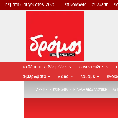
πέμπτη 6 αύγουστος, 2026
επικοινωνία
σύνδεση
ε
Δρόμος
της
Αριστεράς
το θέμα της εβδομάδας
συνεντεύξεις
π
αφιερώματα
video
λάβαμε
ενδι
ΑΡΧΙΚΉ
ΚΟΙΝΩΝΊΑ
Η ΆΛΛΗ ΘΕΣΣΑΛΟΝΊΚΗ
ΑΣ