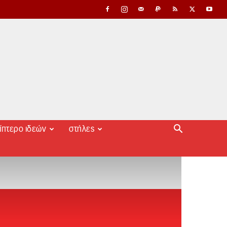
ίπτερο ιδεών
στήλες