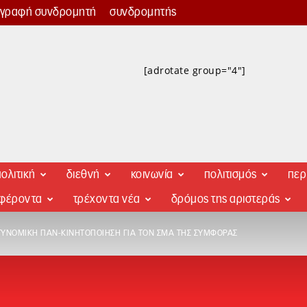
γγραφή συνδρομητή
συνδρομητής
[adrotate group="4"]
ολιτική
διεθνή
κοινωνία
πολιτισμός
περ
αφέροντα
τρέχοντα νέα
δρόμος της αριστεράς
ΤΥΝΟΜΙΚΉ ΠΑΝ-ΚΙΝΗΤΟΠΟΊΗΣΗ ΓΙΑ ΤΟΝ ΣΜΑ ΤΗΣ ΣΥΜΦΟΡΆΣ