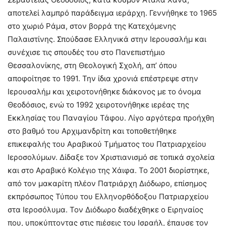
αποτελεί λαμπρό παράδειγμα ιεράρχη. Γεννήθηκε το 1965
στο χωριό Ράμα, στον βορρά της Κατεχόμενης
Παλαιστίνης. Σπούδασε Ελληνικά στην Ιερουσαλήμ και
συνέχισε τις σπουδές του στο Πανεπιστήμιο
Θεσσαλονίκης, στη Θεολογική Σχολή, απ’ όπου
αποφοίτησε το 1991. Την ίδια χρονιά επέστρεψε στην
Ιερουσαλήμ και χειροτονήθηκε διάκονος με το όνομα
Θεοδόσιος, ενώ το 1992 χειροτονήθηκε ιερέας της
Εκκλησίας του Παναγίου Τάφου. Λίγο αργότερα προήχθη
στο βαθμό του Αρχιμανδρίτη και τοποθετήθηκε
επικεφαλής του Αραβικού Τμήματος του Πατριαρχείου
Ιεροσολύμων. Δίδαξε τον Χριστιανισμό σε τοπικά σχολεία
και στο Αραβικό Κολέγιο της Χάιφα. Το 2001 διορίστηκε,
από τον μακαρίτη πλέον Πατριάρχη Διόδωρο, επίσημος
εκπρόσωπος Τύπου του Ελληνορθόδοξου Πατριαρχείου
στα Ιεροσόλυμα. Τον Διόδωρο διαδέχθηκε ο Ειρηναίος
που, υποκύπτοντας στις πιέσεις του Ισραήλ, έπαυσε τον