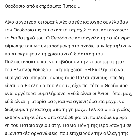
Θεοδόσιο από εκπρόσωπο Τύπου…
Λίγο αργότερα οι ισραηλινές αρχές κατοχής συνέλαβαν
τον Θεοδόσιο ως «υποκινητή ταραχών» και κατέσχεσαν
το διαβατήριό του. Ο Θεοδόσιος κατήγγειλε την απόπειρα
φίμωσής του ως εντασσόμενη στο σχέδιο των Ισραηλινών
να αποκρύψουν τη χριστιανική διάσταση του
Παλαιστινιακού και να εκβιάσουν την «ουδετερότητα»
του Ελληνορθόδοξου Πατριαρχείου. «Η Εκκλησία είναι
εδώ για να υπηρετεί όλους τους Παλαιστίνιους, επειδή
είναι μια Εκκλησία του Λαού», είχε πει τότε ο Θεοδόσιος,
ενώ αργότερα συμπλήρωνε: «Εδώ είναι οι Άγιοι Τόποι μας,
εδώ είναι η Ιστορία μας, και θα αγωνιζόμαστε μέχρι να
διώξουμε την κατοχή από τη γη μας». Τελικά ο Ειρηναίος
εκθρονίστηκε όταν αποκαλύφθηκε ότι πουλούσε κρυφά
γη του Πατριαρχείου στην Παλιά Πόλη της Ιερουσαλήμ σε
σιωνιστικές οργανώσεις, που επιχειρούν την αλλαγή της