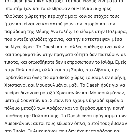
το Daesh (Ισλαμικό Κράτος). Τέτοιου είδους κινήματα τα
υποστήριξαν και τα εξέθρεψαν οι ΗΠΑ και ισχυρές,
πλούσιες χώρες της περιοχής μας: κοινός στόχος τους
ήταν και είναι να καταστρέψουν την Ιστορία και την
παράδοση της Μέσης Ανατολής. Το είδαμε στην Παλμύρα,
που άντεξε χιλιάδες χρόνια, και την κατέστρεψαν μέσα
σε λίγες ώρες. Το Daesh και οι άλλες ομάδες φανατικών
και τρομοκρατών στην πραγματικότητα δεν πιστεύουν σε
τίποτα, και οπωσδήποτε δεν εκπροσωπούν το Ισλάμ. Εμείς
στην Παλαιστίνη, αλλά και στη Συρία, στο Λίβανο, την
Ιορδανία και όλες τις αραβικές χώρες ζούσαμε εν ειρήνη,
Χριστιανοί και Μουσουλμάνοι μαζί. Το Daesh ήρθε για να
σπείρει διχόνοια μεταξύ Χριστιανών και Μουσουλμάνων,
μεταξύ Σουνιτών και Σιιτών. Να έχουμε δηλαδή εμφύλιο
πόλεμο μεταξύ των Αράβων και να ξεχάσουμε την κοινή
υπόθεση της Παλαιστίνης. Το Daesh ειναι πρόγραμμα των
Αμερικάνων: αυτοί τους έδωσαν όπλα, αυτοί τους έβαλαν
στη Συρία. Οι Αμερικάνοι, που δεν έχουν παράδοση και