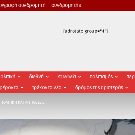
εγγραφή συνδρομητή
συνδρομητής
[adrotate group="4"]
ολιτική
διεθνή
κοινωνία
πολιτισμός
περ
αφέροντα
τρέχοντα νέα
δρόμος της αριστεράς
ΠΟΛΙΤΙΚΉ ΚΑΙ ΑΝΤΙΘΈΣΕΙΣ