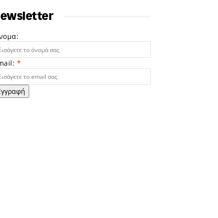
ewsletter
νομα:
mail:
*
Εγγραφή