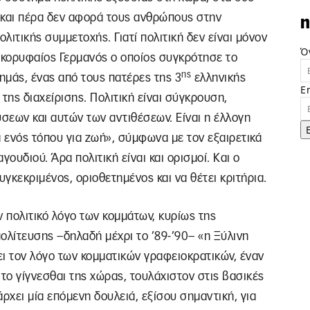
ει και πέρα δεν αφορά τους ανθρώπους στην
n
λιτικής συμμετοχής. Γιατί πολιτική δεν είναι μόνον
Ό
ς κορυφαίος Γερμανός ο οποίος συγκρότησε το
ης
ημάς, ένας από τους πατέρες της 3
ελληνικής
E
 της διαχείρισης. Πολιτική είναι σύγκρουση,
σεων και αυτών των αντιθέσεων. Είναι η έλλογη
 ενός τόπου για ζωή», σύμφωνα με τον εξαιρετικά
ουδιού. Άρα πολιτική είναι και ορισμοί. Και ο
υγκεκριμένος, οριοθετημένος και να θέτει κριτήρια.
ον πολιτικό λόγο των κομμάτων, κυρίως της
ολίτευσης –δηλαδή μέχρι το ’89-’90– «η Ξύλινη
ι τον λόγο των κομματικών γραφειοκρατικών, έναν
το γίγνεσθαι της χώρας, τουλάχιστον στις βασικές
ρχει μία επόμενη δουλειά, εξίσου σημαντική, για