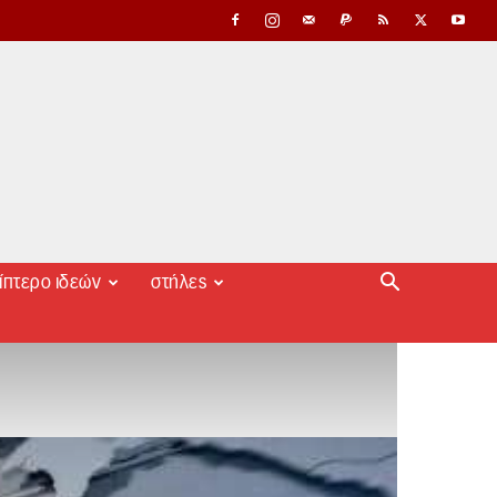
ίπτερο ιδεών
στήλες