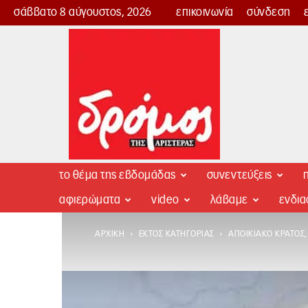
σάββατο 8 αύγουστος, 2026
επικοινωνία
σύνδεση
Δρόμος
της
Αριστεράς
το θέμα της εβδομάδας
συνεντεύξεις
π
αφιερώματα
video
λάβαμε
ενδι
ΑΡΧΙΚΉ
ΕΚΤΌΣ ΚΑΤΗΓΟΡΊΑΣ
ΑΠΟΙΚΙΑΚΌ ΚΡΆΤΟΣ, 