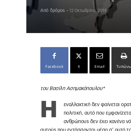
Από
δρόμος
-
12 Οκτωβρίου, 2018
Facebook
X
Email
Τυπών
του Βασίλη Ασημακόπουλου*
Η
εναλλακτική δεν φαίνεται ορατή
πολιτική, αυτό που εμφανίζετα
ανθρώπους δεν έχει κανένα νόη
αυτούς που εντάσσονται μέσα σ’ αυτό τ