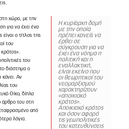
εις.
στη χώρα, με την
Η κυρίαρχη δομή
ση για να έχει ένα
με την οποία
πρέπει κανείς να
 είναι ο τίτλος της
έρθει σε
οί του
σύγκρουση για να
 κράτος».
έχει ένα νόημα η
πολιτική και η
ωπολιτικές του
εναλλακτική,
 το διάστημα ο
είναι εκείνο που
 κάνει. Αν
οι θεωρητικοί του
νεομαρξισμού
λίας του
χαρακτηρίζουν
υκό Οίκο, δίπλα
«αποικιακό
κράτος».
ο άρθρο του στη
Αποικιακό κράτος
μεταφρασμένο από
και όσον αφορά
ότερα λόγια.
τις γεωπολιτικές
του κατευθύνσεις