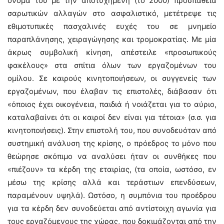
όνομά του με την αποτυχημένη (το 2000) προσπάθεια
σαρωτικών αλλαγών στο ασφαλιστικό, μετέτρεψε τις
εθιμοτυπικές πασχαλινές ευχές του σε μνημείο
παραπλάνησης, χειραγώγησης και τρομοκρατίας. Με μία
άκρως συμβολική κίνηση, απέστειλε «προσωπικούς
φακέλους» στα σπίτια όλων των εργαζομένων του
ομίλου. Σε καιρούς κινητοποιήσεων, οι συγγενείς των
εργαζομένων, που έλαβαν τις επιστολές, διάβασαν ότι
«όποιος έχει οικογένεια, παιδιά ή νοιάζεται για το αύριο,
καταλαβαίνει ότι οι καιροί δεν είναι για τέτοια» (σ.σ. για
κινητοποιήσεις). Στην επιστολή του, που συνοδευόταν από
συστημική ανάλυση της κρίσης, ο πρόεδρος το μόνο που
θεώρησε σκόπιμο να αναλύσει ήταν οι συνθήκες που
«πιέζουν» τα κέρδη της εταιρίας, (τα οποία, ωστόσο, εν
μέσω της κρίσης αλλά και τεράστιων επενδύσεων,
παραμένουν υψηλά). Ωστόσο, η συμπόνια του προέδρου
για τα κέρδη δεν συνοδεύεται από αντίστοιχη αγωνία για
τους εργαζόμενους της χώρας, που δοκιμάζονται από την