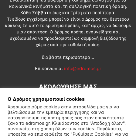
κοινωνικά κινήματα και τη συλλογική πολιτική δράση.
Κάθε Σάββατο έως και Τρίτη στα περίπτερα.
Τι είδους εγχείρημα μπορεί να είναι ο Δρόμος του δεύτερου
κύκλου; Σε αυτό το ερώτημα πρέπει, κατ’ αρχάς, να δώσουμε
μιαν απάντηση. Ο Δρόμος πρέπει ενσυνείδητα και
σχεδιασμένα να προσδιοριστεί ως συμβολή διεξόδου της
χώρας από την καθολική κρίση.
διαβάστε περισσότερα...
Επικοινωνία:
info@edromos.gr
ΑΚΟΛΟΥΘΗΣΕ ΜΑΣ
Ο Δρόμος χρησιμοποιεί cookies
Χρησιμοποιούμε cookies στην ιστοσελίδα μας για να
βελτιώσουμε την εμπειρία περιήγησης και να
καταγράφουμε τις προτιμήσεις σας όταν επισκέπτεστε
ξανά το edromos.gr. Κλικάροντας στο "Αποδοχή όλων",
συναινείτε στη χρήση όλων των cookies. Παρόλαυτα,
Εγγραφή συνδρομητή
Πολιτική
Διεθνή
Κοινωνία
μπορείτε να επισκεφθείτε τις "Ρυθμίσεις Cookies" για να