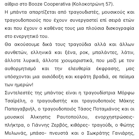
αίθριο στο Booze Cooperativa (Κολοκοτρώνη 57).
Η μπάντα απαρτίζεται από τραγουδιστές, μουσικούς και
τραγουδοποιούς που έχουν συνεργαστεί επί σειρά ετών
και που έχουν ο καθένας τους μια πλούσια δισκογραφία
στο ενεργητικό του.
Θα ακούσουμε δικά τους τραγούδια αλλά και άλλων
συνθετών, ελληνικά και ξένα, ροκ, μπαλάντες, λάτιν,
άλλοτε λυρικά, άλλοτε χιουμοριστικά, που μαζί με τον
αυθορμητισμό και την ελευθερία έκφρασης, μας
υπόσχονται μια αισιόδοξη και κεφάτη βραδιά, σε πείσμα
των ημερών!
Συντελεστές της μπάντας είναι η τραγουδίστρια Μόρφω
Τσαϊρέλη, ο τραγουδιστής και τραγουδοποιός Μάκης
Παπαγαβριήλ, ο τραγουδοποιός Τάσος Ποταμιάνος και οι
μουσικοί Άλκηστις Ραυτοπούλου, ενορχηστρώσεις-
πλήκτρα, ο Γιάννης Ζερβός, κιθάρες- τραγούδι, ο Φώτης
Μυλωνάς, μπάσο- πνευστά και ο Σωκράτης Γανιάρης,