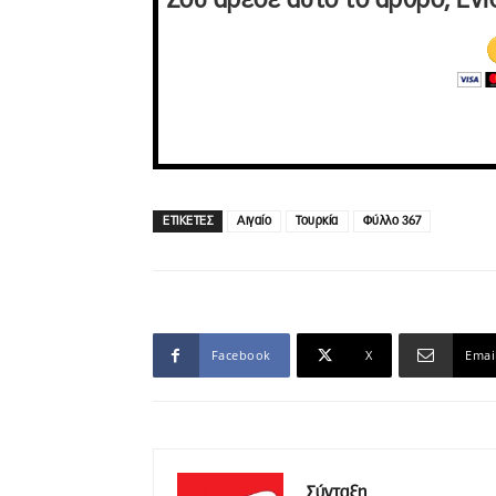
Σου άρεσε αυτό το άρθρο; Ενί
ΕΤΙΚΕΤΕΣ
Αιγαίο
Τουρκία
Φύλλο 367
Facebook
X
Emai
Σύνταξη