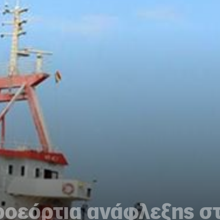
οεόρτια ανάφλεξης στ