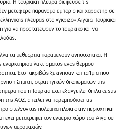
κυρία. Η τούρκικη πλευρά διέψευσε τις
 δεν μετέφερε παράνομο εμπόριο και χαρακτήρισε
ελληνικής πλευράς στο «γκρίζο» Αιγαίο. Τουρκικά
ή για να προστατέψουν το τούρκικο και να
λλάδας.
 αλλά τα μεθεόρτια παραμένουν ανησυχητικά. Η
 εναρκτήριου λακτίσματος ενός θερμού
ότητα. Έτσι ακριβώς ξεκίνησαν και τα Ίμια που
ρνηση Σημίτη, στρατηγικών δικαιωμάτων της
σήμερα που η Τουρκία έχει εξαγγείλει διπλά casus
ση της ΑΟΖ, απειλεί να παρεμποδίσει τις
ρο στέλνοντας πολεμικά πλοία στην περιοχή και
αι έχει μετατρέψει τον εναέριο χώρο του Αιγαίου
νδυνων αερομαχιών.