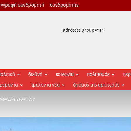
εγγραφή συνδρομητή
συνδρομητής
[adrotate group="4"]
ολιτική
διεθνή
κοινωνία
πολιτισμός
περ
αφέροντα
τρέχοντα νέα
δρόμος της αριστεράς
ΆΦΛΕΞΗΣ ΣΤΟ ΑΙΓΑΊΟ