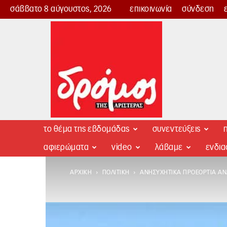
σάββατο 8 αύγουστος, 2026
επικοινωνία
σύνδεση
Δρόμος
της
Αριστεράς
το θέμα της εβδομάδας
συνεντεύξεις
π
αφιερώματα
video
λάβαμε
ενδι
ΑΡΧΙΚΉ
ΠΟΛΙΤΙΚΉ
ΑΝΗΣΥΧΗΤΙΚΆ ΠΡΟΕΌΡΤΙΑ ΑΝ