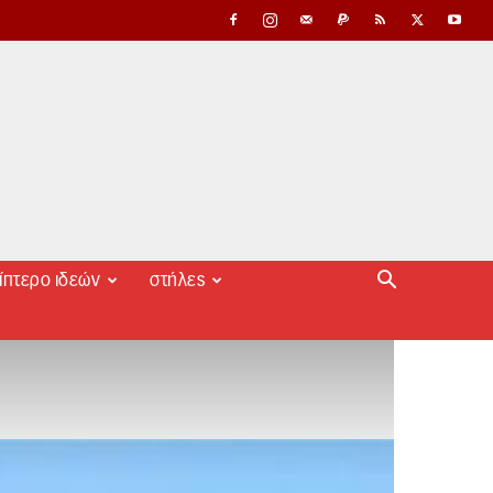
ίπτερο ιδεών
στήλες