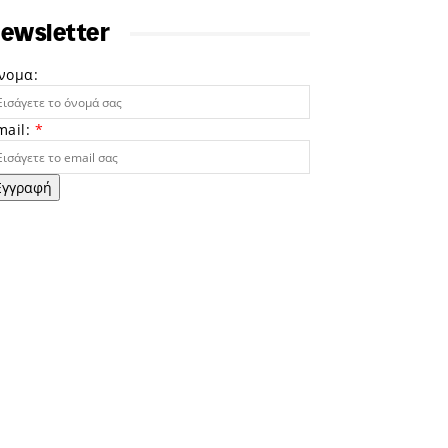
ewsletter
νομα:
mail:
*
Εγγραφή