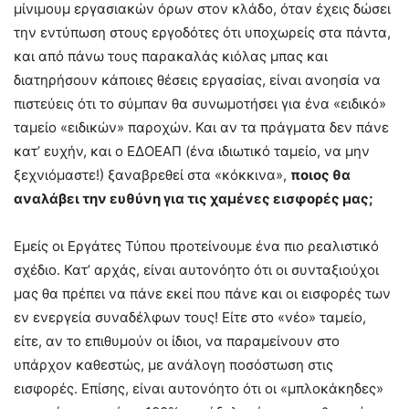
μίνιμουμ εργασιακών όρων στον κλάδο, όταν έχεις δώσει
την εντύπωση στους εργοδότες ότι υποχωρείς στα πάντα,
και από πάνω τους παρακαλάς κιόλας μπας και
διατηρήσουν κάποιες θέσεις εργασίας, είναι ανοησία να
πιστεύεις ότι το σύμπαν θα συνωμοτήσει για ένα «ειδικό»
ταμείο «ειδικών» παροχών. Και αν τα πράγματα δεν πάνε
κατ’ ευχήν, και ο ΕΔΟΕΑΠ (ένα ιδιωτικό ταμείο, να μην
ξεχνιόμαστε!) ξαναβρεθεί στα «κόκκινα»,
ποιος θα
αναλάβει την ευθύνη για τις χαμένες εισφορές μας;
Εμείς οι Εργάτες Τύπου προτείνουμε ένα πιο ρεαλιστικό
σχέδιο. Κατ’ αρχάς, είναι αυτονόητο ότι οι συνταξιούχοι
μας θα πρέπει να πάνε εκεί που πάνε και οι εισφορές των
εν ενεργεία συναδέλφων τους! Είτε στο «νέο» ταμείο,
είτε, αν το επιθυμούν οι ίδιοι, να παραμείνουν στο
υπάρχον καθεστώς, με ανάλογη ποσόστωση στις
εισφορές. Επίσης, είναι αυτονόητο ότι οι «μπλοκάκηδες»