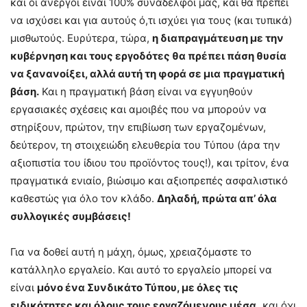
και οι άνεργοι είναι 100% συνάδελφοί μας, και θα πρέπει
να ισχύσει και για αυτούς ό,τι ισχύει για τους (και τυπικά)
μισθωτούς. Ευρύτερα, τώρα,
η διαπραγμάτευση με την
κυβέρνηση και τους εργοδότες θα πρέπει πάση θυσία
να ξανανοίξει, αλλά αυτή τη φορά σε μια πραγματική
βάση.
Και η πραγματική βάση είναι να εγγυηθούν
εργασιακές σχέσεις και αμοιβές που να μπορούν να
στηρίξουν, πρώτον, την επιβίωση των εργαζομένων,
δεύτερον, τη στοιχειώδη ελευθερία του Τύπου (άρα την
αξιοπιστία του ίδιου του προϊόντος τους!), και τρίτον, ένα
πραγματικά ενιαίο, βιώσιμο και αξιοπρεπές ασφαλιστικό
καθεστώς για όλο τον κλάδο.
Δηλαδή, πρώτα απ’ όλα
συλλογικές συμβάσεις!
Για να δοθεί αυτή η μάχη, όμως, χρειαζόμαστε το
κατάλληλο εργαλείο. Και αυτό το εργαλείο μπορεί να
είναι
μόνο ένα Συνδικάτο Τύπου, με όλες τις
ειδικότητες και όλους τους εργαζόμενους μέσα,
και όχι