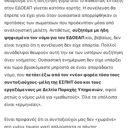
Θεωρούμε ότι η συζήτηση γύρω από το καθεστώς ένταξης
στον ΕΔΟΕΑΠ γίνεται κατόπιν εορτής. Η συνέλευση θα
έπρεπε να έχει γίνει όταν ουσιαστικά απορρίφθηκαν οι
προτάσεις των σωματείων που προέκυπταν μέσα από
αναλογιστική μελέτη. Αντιθέτως,
συζητάμε με ήδη
ψηφισμένο τον νόμο για τον ΕΔΟΕΑΠ
και, βεβαίως, δεν
είναι τυχαίο ότι η συνέλευση δεν είχε απαρτία. Πολλοί
συνάδελφοι θεωρούν αυτή την εκ των υστέρων συζήτηση
άνευ νοήματος. Ουσιαστική ενημέρωση δεν είχε υπάρξει
και τώρα βρισκόμαστε μπροστά σε έναν απαράδεκτο
νόμο, που
πετάει έξω από τον «νέο» φορέα τόσο τους
συνταξιούχους-μέλη της ΕΣΠΗΤ όσο και τους
εργαζόμενους με Δελτία Παροχής Υπηρεσιών
, αφού
ρητώς ο νόμος μιλά για «μισθωτούς». Όλα τα υπόλοιπα
είναι «ερμηνείες».
Είναι προφανές ότι οι συνταξιούχοι μας δεν «χωράνε»
στο «νέο» ταμείο γιατί απλούστατα οι πάντες