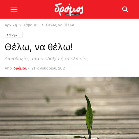
Αρχική
λάβαμε...
Θέλω, να θέλω!
λάβαμε...
Θέλω, να θέλω!
Αισιοδοξία, απαισιοδοξία ή απελπισία;
Από
δρόμος
-
21 Ιανουαρίου, 2021