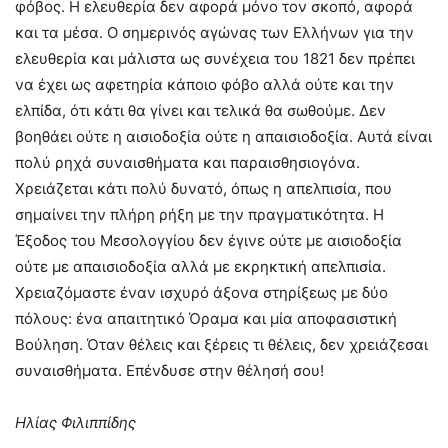
φόβος. Η ελευθερία δεν αφορά μόνο τον σκοπό, αφορά
και τα μέσα. Ο σημερινός αγώνας των Ελλήνων για την
ελευθερία και μάλιστα ως συνέχεια του 1821 δεν πρέπει
να έχει ως αφετηρία κάποιο φόβο αλλά ούτε και την
ελπίδα, ότι κάτι θα γίνει και τελικά θα σωθούμε. Δεν
βοηθάει ούτε η αισιοδοξία ούτε η απαισιοδοξία. Αυτά είναι
πολύ ρηχά συναισθήματα και παραισθησιογόνα.
Χρειάζεται κάτι πολύ δυνατό, όπως η απελπισία, που
σημαίνει την πλήρη ρήξη με την πραγματικότητα. Η
Έξοδος του Μεσολογγίου δεν έγινε ούτε με αισιοδοξία
ούτε με απαισιοδοξία αλλά με εκρηκτική απελπισία.
Χρειαζόμαστε έναν ισχυρό άξονα στηρίξεως με δύο
πόλους: ένα απαιτητικό Όραμα και μία αποφασιστική
Βούληση. Όταν θέλεις και ξέρεις τι θέλεις, δεν χρειάζεσαι
συναισθήματα. Επένδυσε στην θέλησή σου!
Ηλίας Φιλιππίδης