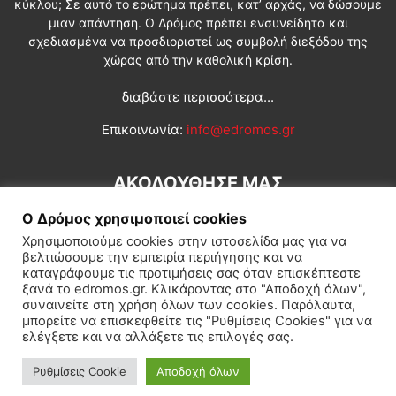
κύκλου; Σε αυτό το ερώτημα πρέπει, κατ’ αρχάς, να δώσουμε
μιαν απάντηση. Ο Δρόμος πρέπει ενσυνείδητα και
σχεδιασμένα να προσδιοριστεί ως συμβολή διεξόδου της
χώρας από την καθολική κρίση.
διαβάστε περισσότερα...
Επικοινωνία:
info@edromos.gr
ΑΚΟΛΟΥΘΗΣΕ ΜΑΣ
Ο Δρόμος χρησιμοποιεί cookies
Χρησιμοποιούμε cookies στην ιστοσελίδα μας για να
βελτιώσουμε την εμπειρία περιήγησης και να
καταγράφουμε τις προτιμήσεις σας όταν επισκέπτεστε
ξανά το edromos.gr. Κλικάροντας στο "Αποδοχή όλων",
συναινείτε στη χρήση όλων των cookies. Παρόλαυτα,
Εγγραφή συνδρομητή
Πολιτική
Διεθνή
Κοινωνία
μπορείτε να επισκεφθείτε τις "Ρυθμίσεις Cookies" για να
ελέγξετε και να αλλάξετε τις επιλογές σας.
Πολιτισμός
Αφιερώματα
Ρυθμίσεις Cookie
Αποδοχή όλων
© Δρόμος της Αριστεράς