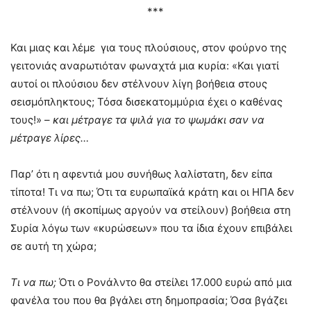
***
Και μιας και λέμε για τους πλούσιους, στον φούρνο της
γειτονιάς αναρωτιόταν φωναχτά μια κυρία: «Και γιατί
αυτοί οι πλούσιου δεν στέλνουν λίγη βοήθεια στους
σεισμόπληκτους; Τόσα δισεκατομμύρια έχει ο καθένας
τους!» –
και μέτραγε τα ψιλά για το ψωμάκι σαν να
μέτραγε λίρες…
Παρ’ ότι η αφεντιά μου συνήθως λαλίστατη, δεν είπα
τίποτα! Τι να πω; Ότι τα ευρωπαϊκά κράτη και οι ΗΠΑ δεν
στέλνουν (ή σκοπίμως αργούν να στείλουν) βοήθεια στη
Συρία λόγω των «κυρώσεων» που τα ίδια έχουν επιβάλει
σε αυτή τη χώρα;
Τι να πω;
Ότι ο Ρονάλντο θα στείλει 17.000 ευρώ από μια
φανέλα του που θα βγάλει στη δημοπρασία; Όσα βγάζει