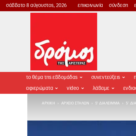
σάββατο 8 αύγουστος, 2026
επικοινωνία
σύνδεση
Δρόμος
της
Αριστεράς
το θέμα της εβδομάδας
συνεντεύξεις
π
αφιερώματα
video
λάβαμε
ενδι
ΑΡΧΙΚΉ
ΑΡΧΕΊΟ ΣΤΗΛΏΝ
5' ΔΙΆΛΕΙΜΜΑ
5′ Δ