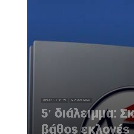
ΑΡΧΕΊΟ ΣΤΗΛΏΝ
5' ΔΙΆΛΕΙΜΜΑ
5′ διάλειμμα: Σ
βάθος εκλογές