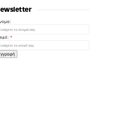
ewsletter
νομα:
mail:
*
Εγγραφή