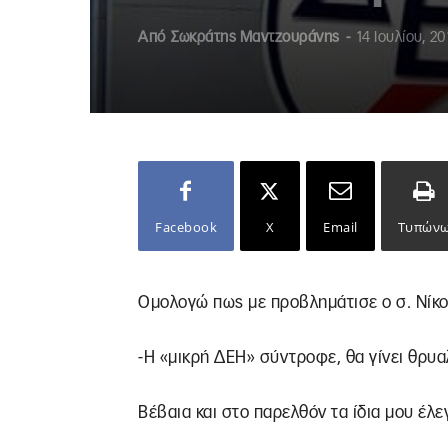
Από
Σωκράτης Μαντζουράνης
-
14 Ιουλίου, 20
Facebook
X
Email
Τυπών
Ομολογώ πως με προβλημάτισε ο σ. Νίκο
-Η «μικρή ΔΕΗ» σύντροφε, θα γίνει θρυα
Βέβαια και στο παρελθόν τα ίδια μου έλε