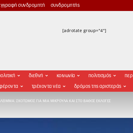
εγγραφή συνδρομητή
συνδρομητής
[adrotate group="4"]
ολιτική
διεθνή
κοινωνία
πολιτισμός
περ
αφέροντα
τρέχοντα νέα
δρόμος της αριστεράς
ΙΆΛΕΙΜΜΑ: ΣΚΟΤΩΜΌΣ ΓΙΑ ΜΙΑ ΜΙΚΡΟΎΛΑ ΚΑΙ ΣΤΟ ΒΆΘΟΣ ΕΚΛΟΓΈΣ