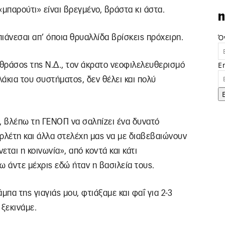
ο «μπαρούτι» είναι βρεγμένο, βράστα κι άστα.
n
Ό
ιάνεσαι απ’ όποια θρυαλλίδα βρίσκεις πρόχειρη.
E
 θράσος της Ν.Δ., τον άκρατο νεοφιλελευθερισμό
άκια του συστήματος, δεν θέλει και πολύ
, βλέπω τη ΓΕΝΟΠ να σαλπίζει ένα δυνατό
ρλέτη και άλλα στελέχη μας να με διαβεβαιώνουν
ται η κοινωνία», από κοντά και κάτι
ω άντε μέχρις εδώ ήταν η βασιλεία τους.
άμπα της γιαγιάς μου, φτιάξαμε και φαΐ για 2-3
 ξεκινάμε.