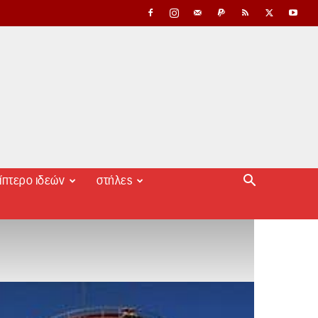
ίπτερο ιδεών
στήλες