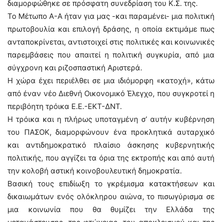
διαμορφώθηκε σε πρόσφατη συνεδρίαση του Κ.Σ. της.
Το Μέτωπο Α-Α ήταν για μας -και παραμένει- μια πολιτική
πρωτοβουλία και επιλογή δράσης, η οποία εκτιμάμε πως
ανταποκρίνεται, αντιστοιχεί στις πολιτικές και κοινωνικές
παρεμβάσεις που απαιτεί η πολιτική συγκυρία, από μια
σύγχρονη και ριζοσπαστική Αριστερά.
Η χώρα έχει περιέλθει σε μια ιδιόμορφη «κατοχή», κάτω
από έναν νέο Διεθνή Οικονομικό Έλεγχο, που συγκροτεί η
περιβόητη τρόικα Ε.Ε.-ΕΚΤ-ΔΝΤ.
Η τρόικα και η πλήρως υποταγμένη σ’ αυτήν κυβέρνηση
του ΠΑΣΟΚ, διαμορφώνουν ένα προκλητικά αυταρχικό
και αντιδημοκρατικό πλαίσιο άσκησης κυβερνητικής
πολιτικής, που αγγίζει τα όρια της εκτροπής και από αυτή
την κολοβή αστική κοινοβουλευτική δημοκρατία.
Βασική τους επιδίωξη το γκρέμισμα κατακτήσεων και
δικαιωμάτων ενός ολόκληρου αιώνα, το πισωγύρισμα σε
μια κοινωνία που θα θυμίζει την Ελλάδα της