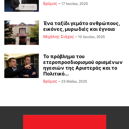
δρόμος
-
17 Ιουνίου, 2025
Ένα ταξίδι γεμάτο ανθρώπους,
εικόνες, μυρωδιές και έγνοια
Μιχάλης Σιάχος
-
10 Ιουνίου, 2025
Το πρόβλημα του
ετεροπροσδιορισμού ορισμένων
ηγεσιών της Αριστεράς και το
Πολιτικό...
δρόμος
-
23 Μαΐου, 2025