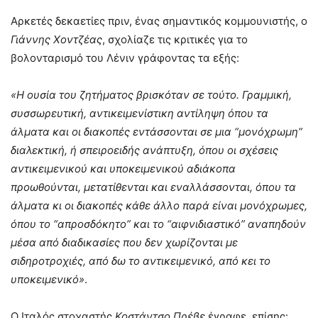
Αρκετές δεκαετίες πριν, ένας σημαντικός κομμουνιστής, ο
Γιάννης Χοντζέας
, σχολίαζε τις κριτικές για το
βολονταρισμό του Λένιν γράφοντας τα εξής:
«Η ουσία του ζητήματος βρισκόταν σε τούτο. Γραμμική,
συσσωρευτική, αντικειμενίστικη αντίληψη όπου τα
άλματα και οι διακοπές εντάσσονται σε μια “μονόχρωμη”
διαλεκτική, ή σπειροειδής ανάπτυξη, όπου οι σχέσεις
αντικειμενικού και υποκειμενικού αδιάκοπα
προωθούνται, μετατίθενται και εναλλάσσονται, όπου τα
άλματα κι οι διακοπές κάθε άλλο παρά είναι μονόχρωμες,
όπου το “απροσδόκητο” και το “αιφνιδιαστικό” αναπηδούν
μέσα από διαδικασίες που δεν χωρίζονται με
σιδηροτροχιές, από δω το αντικειμενικό, από κει το
υποκειμενικό»
.
Ο Ιταλός στοχαστής
Κοστάντσο Πρέβε
έγραφε, επίσης: