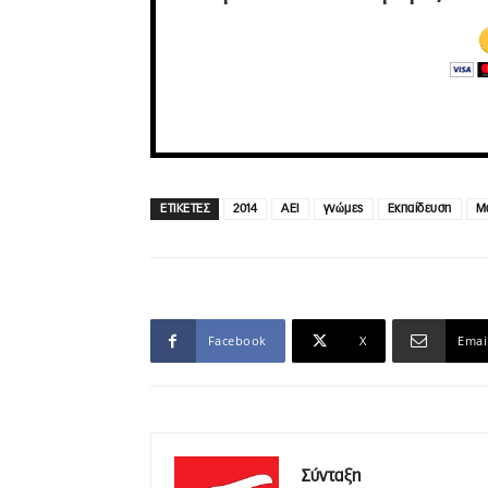
ΕΤΙΚΕΤΕΣ
2014
ΑΕΙ
γνώμες
Εκπαίδευση
Μά
Facebook
X
Emai
Σύνταξη