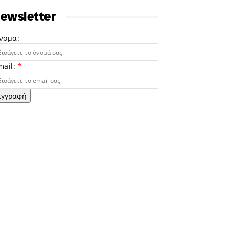
ewsletter
νομα:
mail:
*
Εγγραφή