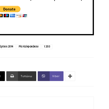
ρτιος 2014
Ρία Καλφακάκου
τ 203
l
Τυπώνω
Viber