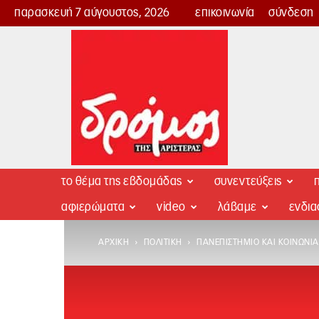
παρασκευή 7 αύγουστος, 2026
επικοινωνία
σύνδεση
Δρόμος
της
Αριστεράς
το θέμα της εβδομάδας
συνεντεύξεις
π
αφιερώματα
video
λάβαμε
ενδι
ΑΡΧΙΚΉ
ΠΟΛΙΤΙΚΉ
ΠΑΝΕΠΙΣΤΉΜΙΟ ΚΑΙ ΚΟΙΝΩΝΊΑ