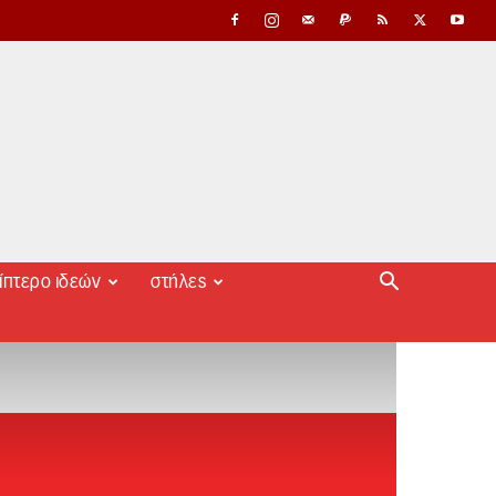
ίπτερο ιδεών
στήλες