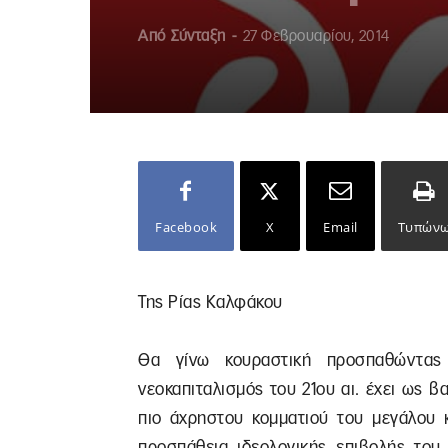
Από
Σύνταξη
-
27 Φεβρουαρίου, 2014
Facebook
X
Email
Τυπών
Της Ρίας Καλφάκου
Θα γίνω κουραστική προσπαθώντα
νεοκαπιταλισμός του 21ου αι. έχει ως β
πιο άχρηστου κομματιού του μεγάλου κ
προσπάθεια ιδεολογικής επιβολής του