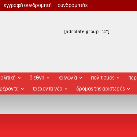
εγγραφή συνδρομητή
συνδρομητής
[adrotate group="4"]
ολιτική
διεθνή
κοινωνία
πολιτισμός
περ
αφέροντα
τρέχοντα νέα
δρόμος της αριστεράς