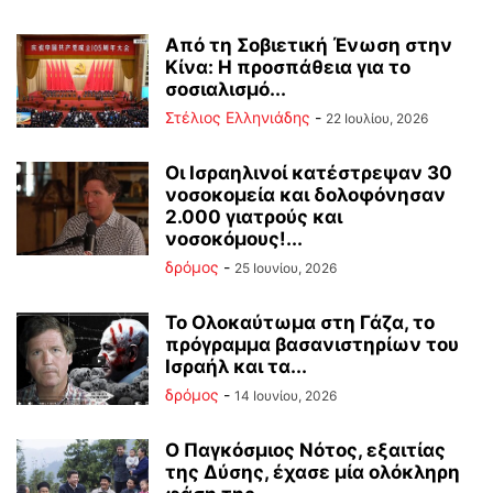
Από τη Σοβιετική Ένωση στην
Κίνα: Η προσπάθεια για το
σοσιαλισμό...
Στέλιος Ελληνιάδης
-
22 Ιουλίου, 2026
Οι Ισραηλινοί κατέστρεψαν 30
νοσοκομεία και δολοφόνησαν
2.000 γιατρούς και
νοσοκόμους!...
δρόμος
-
25 Ιουνίου, 2026
Το Ολοκαύτωμα στη Γάζα, το
πρόγραμμα βασανιστηρίων του
Ισραήλ και τα...
δρόμος
-
14 Ιουνίου, 2026
Ο Παγκόσμιος Νότος, εξαιτίας
της Δύσης, έχασε μία ολόκληρη