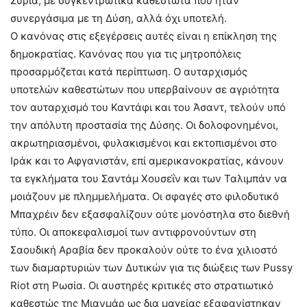
Συρία, με συγκεντρωτικά καθεστώτα που ήταν
συνεργάσιμα με τη Δύση, αλλά όχι υποτελή.
Ο κανόνας στις εξεγέρσεις αυτές είναι η επίκληση της
δημοκρατίας. Κανόνας που για τις μητροπόλεις
προσαρμόζεται κατά περίπτωση. Ο αυταρχισμός
υποτελών καθεστώτων που υπερβαίνουν σε αγριότητα
τον αυταρχισμό του Καντάφι και του Άσαντ, τελούν υπό
την απόλυτη προστασία της Δύσης. Οι δολοφονημένοι,
ακρωτηριασμένοι, φυλακισμένοι και εκτοπισμένοι στο
Ιράκ και το Αφγανιστάν, επί αμερικανοκρατίας, κάνουν
τα εγκλήματα του Σαντάμ Χουσεΐν και των Ταλιμπάν να
μοιάζουν με πλημμελήματα. Οι σφαγές στο φιλοδυτικό
Μπαχρέιν δεν εξασφαλίζουν ούτε μονόστηλα στο διεθνή
τύπο. Οι αποκεφαλισμοί των αντιφρονούντων στη
Σαουδική Αραβία δεν προκαλούν ούτε το ένα χιλιοστό
των διαμαρτυριών των Δυτικών για τις διώξεις των Pussy
Riot στη Ρωσία. Οι αυστηρές κριτικές στο στρατιωτικό
καθεστώς της Μιανμάρ ως δια μαγείας εξαφανίστηκαν