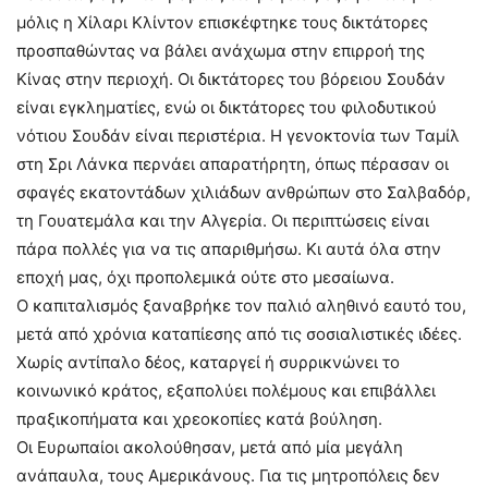
μόλις η Χίλαρι Κλίντον επισκέφτηκε τους δικτάτορες
προσπαθώντας να βάλει ανάχωμα στην επιρροή της
Κίνας στην περιοχή. Οι δικτάτορες του βόρειου Σουδάν
είναι εγκληματίες, ενώ οι δικτάτορες του φιλοδυτικού
νότιου Σουδάν είναι περιστέρια. Η γενοκτονία των Ταμίλ
στη Σρι Λάνκα περνάει απαρατήρητη, όπως πέρασαν οι
σφαγές εκατοντάδων χιλιάδων ανθρώπων στο Σαλβαδόρ,
τη Γουατεμάλα και την Αλγερία. Οι περιπτώσεις είναι
πάρα πολλές για να τις απαριθμήσω. Κι αυτά όλα στην
εποχή μας, όχι προπολεμικά ούτε στο μεσαίωνα.
Ο καπιταλισμός ξαναβρήκε τον παλιό αληθινό εαυτό του,
μετά από χρόνια καταπίεσης από τις σοσιαλιστικές ιδέες.
Χωρίς αντίπαλο δέος, καταργεί ή συρρικνώνει το
κοινωνικό κράτος, εξαπολύει πολέμους και επιβάλλει
πραξικοπήματα και χρεοκοπίες κατά βούληση.
Οι Ευρωπαίοι ακολούθησαν, μετά από μία μεγάλη
ανάπαυλα, τους Αμερικάνους. Για τις μητροπόλεις δεν