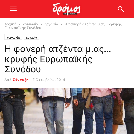
Αρχική
κοινωνία
εργασία
Η φανερή ατζέντα μιας… κρυφής
Ευρωπαϊκής Συνόδου
κοινωνία
εργασία
Η φανερή ατζέντα μιας…
κρυφής Ευρωπαϊκής
Συνόδου
Από
Σύνταξη
-
7 Οκτωβρίου, 2014