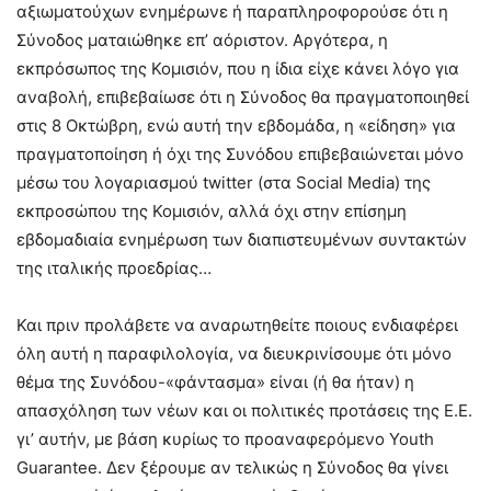
αξιωματούχων ενημέρωνε ή παραπληροφορούσε ότι η
Σύνοδος ματαιώθηκε επ’ αόριστον. Αργότερα, η
εκπρόσωπος της Κομισιόν, που η ίδια είχε κάνει λόγο για
αναβολή, επιβεβαίωσε ότι η Σύνοδος θα πραγματοποιηθεί
στις 8 Οκτώβρη, ενώ αυτή την εβδομάδα, η «είδηση» για
πραγματοποίηση ή όχι της Συνόδου επιβεβαιώνεται μόνο
μέσω του λογαριασμού twitter (στα Social Media) της
εκπροσώπου της Κομισιόν, αλλά όχι στην επίσημη
εβδομαδιαία ενημέρωση των διαπιστευμένων συντακτών
της ιταλικής προεδρίας…
Και πριν προλάβετε να αναρωτηθείτε ποιους ενδιαφέρει
όλη αυτή η παραφιλολογία, να διευκρινίσουμε ότι μόνο
θέμα της Συνόδου-«φάντασμα» είναι (ή θα ήταν) η
απασχόληση των νέων και οι πολιτικές προτάσεις της Ε.Ε.
γι’ αυτήν, με βάση κυρίως το προαναφερόμενο Youth
Guarantee. Δεν ξέρουμε αν τελικώς η Σύνοδος θα γίνει