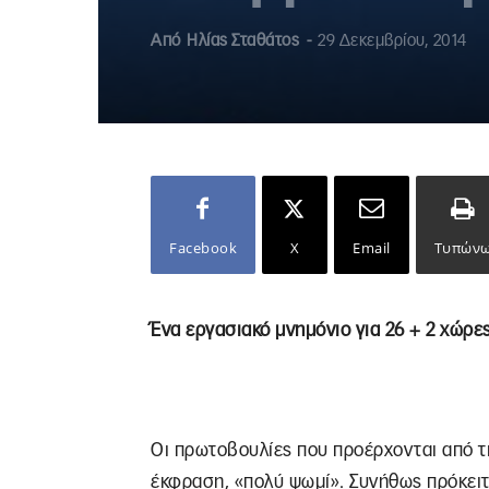
Από
Ηλίας Σταθάτος
-
29 Δεκεμβρίου, 2014
Facebook
X
Email
Τυπών
Ένα εργασιακό μνημόνιο για 26 + 2 χώρε
Οι πρωτοβουλίες που προέρχονται από τι
έκφραση, «πολύ ψωμί». Συνήθως πρόκειτ