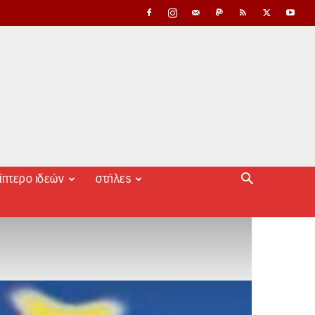
ίπτερο ιδεών
στήλες