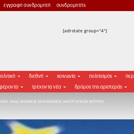
εγγραφή συνδρομητή
συνδρομητής
[adrotate group="4"]
ολιτική
διεθνή
κοινωνία
πολιτισμός
περ
αφέροντα
τρέχοντα νέα
δρόμος της αριστεράς
ΗΝΟ: ΈΝΑΣ ΜΌΝΙΜΟΣ ΜΗΧΑΝΙΣΜΌΣ ΑΝΤΕΡΓΑΤΙΚΏΝ ΜΈΤΡΩΝ