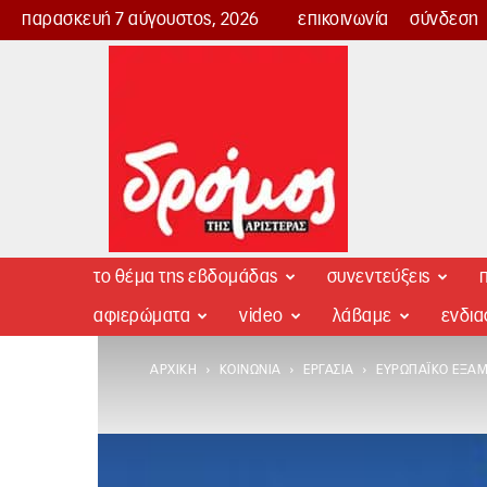
παρασκευή 7 αύγουστος, 2026
επικοινωνία
σύνδεση
Δρόμος
της
Αριστεράς
το θέμα της εβδομάδας
συνεντεύξεις
π
αφιερώματα
video
λάβαμε
ενδι
ΑΡΧΙΚΉ
ΚΟΙΝΩΝΊΑ
ΕΡΓΑΣΊΑ
ΕΥΡΩΠΑΪΚΌ ΕΞΆΜ