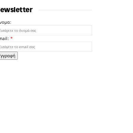
ewsletter
νομα:
mail:
*
Εγγραφή