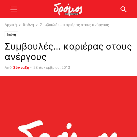
Αρχική
διεθνή
Συμβουλές… καριέρας στους ανέργους
διεθνή
Συμβουλές… καριέρας στους
ανέργους
Από
Σύνταξη
-
23 Δεκεμβρίου, 2013