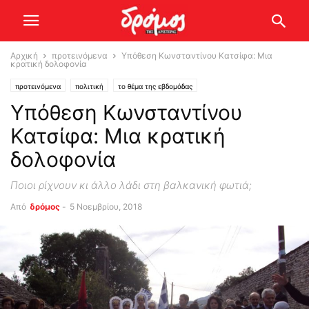
Αρχική
προτεινόμενα
Υπόθεση Κωνσταντίνου Κατσίφα: Μια
κρατική δολοφονία
προτεινόμενα
πολιτική
το θέμα της εβδομάδας
Υπόθεση Κωνσταντίνου
Κατσίφα: Μια κρατική
δολοφονία
Ποιοι ρίχνουν κι άλλο λάδι στη βαλκανική φωτιά;
Από
δρόμος
-
5 Νοεμβρίου, 2018