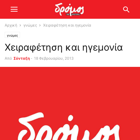
Αρχική
γνώμες
Xειραφέτηση και ηγεμονία
γνώμες
Xειραφέτηση και ηγεμονία
Από
Σύνταξη
-
18 Φεβρουαρίου, 2013