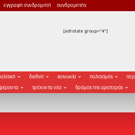
εγγραφή συνδρομητή
συνδρομητής
[adrotate group="4"]
ολιτική
διεθνή
κοινωνία
πολιτισμός
περ
αφέροντα
τρέχοντα νέα
δρόμος της αριστεράς