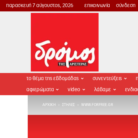
παρασκευή 7 αύγουστος, 2026
επικοινωνία
σύνδεση
Δρόμος
της
Αριστεράς
το θέμα της εβδομάδας
συνεντεύξεις
π
αφιερώματα
video
λάβαμε
ενδι
ΑΡΧΙΚΉ
ΣΤΉΛΕΣ
WWW.FORFREE.GR