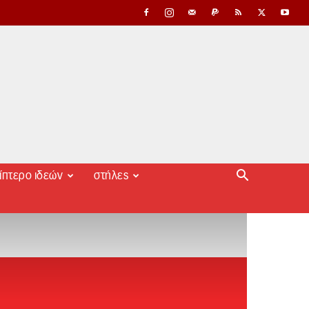
ίπτερο ιδεών
στήλες