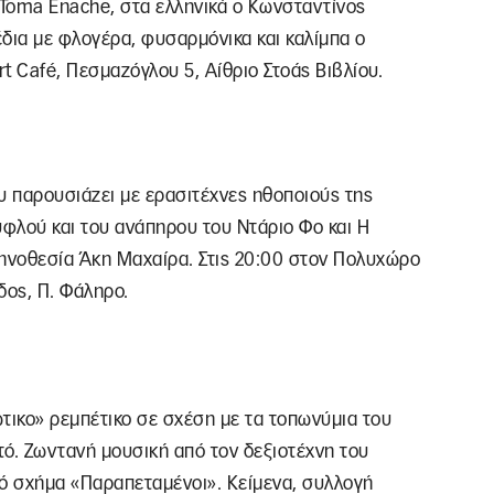
 Toma Enache, στα ελληνικά ο Κωνσταντίνος
δια με φλογέρα, φυσαρμόνικα και καλίμπα ο
rt Café, Πεσμαζόγλου 5, Αίθριο Στοάς Βιβλίου.
 παρουσιάζει με ερασιτέχνες ηθοποιούς της
υφλού και του ανάπηρου του Ντάριο Φο και Η
ηνοθεσία Άκη Μαχαίρα. Στις 20:00 στον Πολυχώρο
δος, Π. Φάληρο.
τικο» ρεμπέτικο σε σχέση με τα τοπωνύμια του
τό. Ζωντανή μουσική από τον δεξιοτέχνη του
κό σχήμα «Παραπεταμένοι». Κείμενα, συλλογή