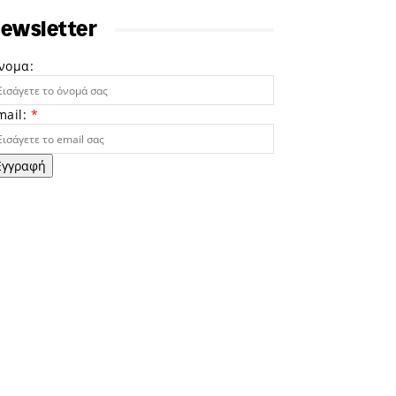
ewsletter
νομα:
mail:
*
Εγγραφή