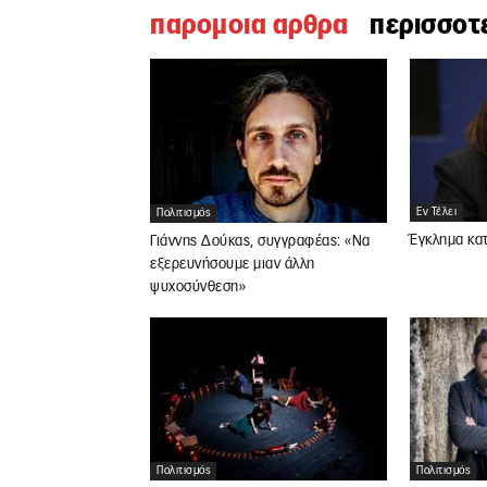
παρομοια αρθρα
περισσοτ
Εν Τέλει
Πολιτισμός
Έγκλημα κατ
Γιάννης Δούκας, συγγραφέας: «Να
εξερευνήσουμε μιαν άλλη
ψυχοσύνθεση»
Πολιτισμός
Πολιτισμός