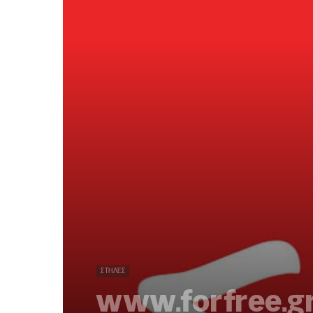
ΣΤΉΛΕΣ
www.forfree.g