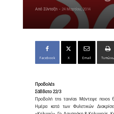
Από
Σύνταξη
-
24 Μαρτίου, 2014
Facebook
X
Email
Τυπών
Προβολές
Σάββατο 22/3
Προβολή της ταινίας Μάντεψε ποιος 
Ημέρα κατά των Φυλετικών Διακρίσε
«Καλυψώ», Γρ. Λαμπράκη & Καλυψούς, Κ