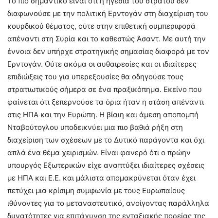
Το πιο σημαντικό είναι ότι η ηγεσία του στρατού δεν
διαφωνούσε με την πολιτική Ερντογάν στη διαχείριση του
κουρδικού θέματος, ούτε στην επιθετική συμπεριφορά
απέναντι στη Συρία και το καθεστώς Άσαντ. Με αυτή την
έννοια δεν υπήρχε στρατηγικής σημασίας διαφορά με τον
Ερντογάν. Ούτε ακόμα οι αυθαιρεσίες και οι ιδιαίτερες
επιδιώξεις του για υπερεξουσίες θα οδηγούσε τους
στρατιωτικούς σήμερα σε ένα πραξικόπημα. Εκείνο που
φαίνεται ότι ξεπερνούσε τα όρια ήταν η στάση απέναντι
στις ΗΠΑ και την Ευρώπη. Η βίαιη και άμεση αποπομπή
Νταβούτογλου υποδεικνύει μια πιο βαθιά ρήξη στη
διαχείριση των σχέσεων με το Δυτικό παράγοντα και όχι
απλά ένα θέμα χειρισμών. Είναι φανερό ότι ο πρώην
υπουργός Εξωτερικών είχε αναπτύξει ιδιαίτερες σχέσεις
με ΗΠΑ και Ε.Ε. και μάλιστα απομακρύνεται όταν έχει
πετύχει μια κρίσιμη συμφωνία με τους Ευρωπαίους
ιθύνοντες για το μεταναστευτικό, ανοίγοντας παράλληλα
δυνατότητες για επιτάχυνση της ενταξιακής πορείας της