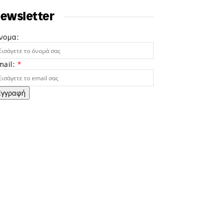
ewsletter
νομα:
mail:
*
Εγγραφή