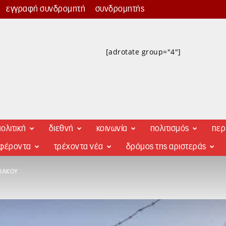
εγγραφή συνδρομητή
συνδρομητής
[adrotate group="4"]
ολιτική
διεθνή
κοινωνία
πολιτισμός
περ
αφέροντα
τρέχοντα νέα
δρόμος της αριστεράς
ΙΑΚΟΎ