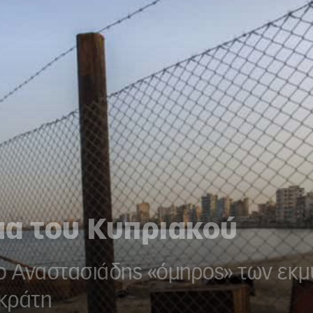
μα του Κυπριακού
 ο Αναστασιάδης «όμηρος» των εκ
 κράτη