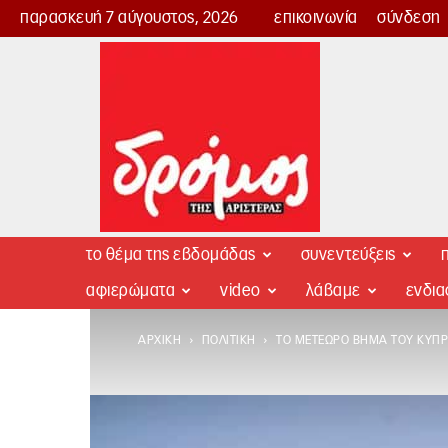
παρασκευή 7 αύγουστος, 2026
επικοινωνία
σύνδεση
Δρόμος
της
Αριστεράς
το θέμα της εβδομάδας
συνεντεύξεις
π
αφιερώματα
video
λάβαμε
ενδι
ΑΡΧΙΚΉ
ΠΟΛΙΤΙΚΉ
ΤΟ ΜΕΤΈΩΡΟ ΒΉΜΑ ΤΟΥ ΚΥΠΡ