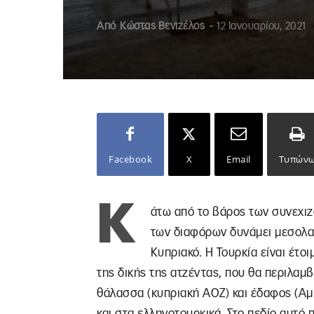
Από
Κώστας Βενιζέλος
-
12 Ιανουαρίου, 2021
Facebook
X
Email
Τυπών
Κ
άτω από το βάρος των συνεχιζ
των διαφόρων δυνάμει μεσολαβ
Κυπριακό. Η Τουρκία είναι έτο
της δικής της ατζέντας, που θα περιλαμβ
θάλασσα (κυπριακή ΑΟΖ) και έδαφος (Αμμ
και στα ελληνοτουρκικά. Στο πεδίο αυτό