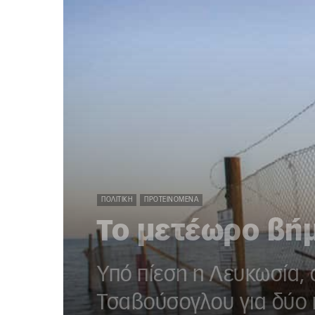
ΠΟΛΙΤΙΚΉ
ΠΡΟΤΕΙΝΌΜΕΝΑ
Το μετέωρο βή
Υπό πίεση η Λευκωσία,
Τσαβούσογλου για δύο