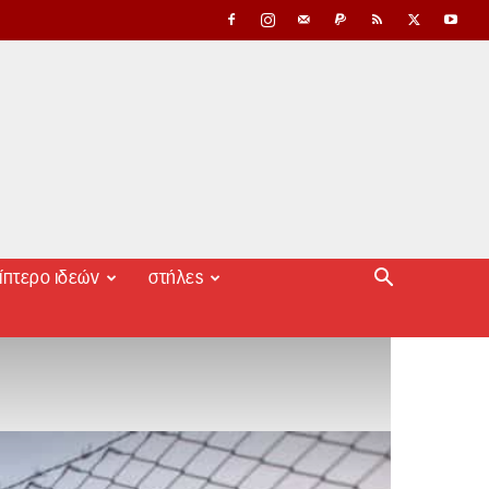
ίπτερο ιδεών
στήλες