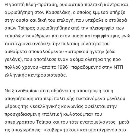
Η γραπτή θέση-πρόταση, ουσιαστικά πολιτική κόντρα και
αμφισβήτηση στον Κασσελάκη, ο οποίος έμμεσα υπήρξε
στην ουσία και δική του επιλογή, που υπέβαλε ο σταθερά
απών Τσίπρας αμφισβητήθηκε από την πλειοψηφία των
«οπαδών-συνέδρων» και στην ουσία καταψηφίστηκε, ενώ
ταυτόχρονα ανέδειξε την πολιτική κενότητα του
αυθαίρετα αποκαλούμενου «ιστορικού ηγέτη» (εδώ
γελάνε), που αποτέλεσε έναν ακόμα ολετήρα της προ
πολλού χρόνου –από το 1996– παραδομένης στην ΝΤΠ
ελληνικής κεντροαριστεράς.
Να ξαναθυμίσω ότι η αδράνεια η αποστροφή και η
απογοήτευση στα περί πολιτικής τεκταινόμενα μεγάλου
μέρους της νεοελληνικής κοινωνίας οφείλεται στην
προσχεδιασμένη «πολιτική κωλοτούμπα» του
απερίγραπτου Τσίπρα και του τότε εναπομείναντος –μετά
τις αποχωρήσεις– «κυβερνητικού» και υποταγμένου στο