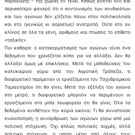
παραγωγής – της χώρας εν τέλει. Καθώς γίνεται όλο και
περισσότερο φανερό ότι ο συντονισμός των συνδικάτων
και των αγώνων δεν χτίζεται πάνω στην πολιτικολογία
και στη (γενικώς κι αορίστως) ανατροπή. Ούτε στο αν
κλίνεις σε όλα τα γένη, αριθμούς και πτώσεις το επίθετο
«ταξικός».
Πιο καθαρά: ο κατακερματισμός των αγώνων είναι ένα
δεδομένο που χρειάζεται κόπο για να αλλάξει. Δεν θα
αλλάξει όμως με επικλήσεις. Μετά τις μεθοδεύσεις του
καλοκαιριού γύρω από την Αγροτική Τράπεζα, τι
διαφορετικό περίμεναν οι εργαζόμενοι του Ταχυδρομικού
Ταμιευτηρίου ότι θα γίνει; Μετά την εξέλιξη του αγώνα
στο μετρό, τι διαφορετικό μπορούν να περιμένουν οι
εργαζόμενοι στα μπλε λεωφορεία ότι θα γίνει; Όλα τα
δεδομένα συνθέτουν την κύρια εικόνα: Τι θα συνιστούσε
ενιαιοποίηση; η συνάρθρωση των αγώνων γύρω από μια
πολιτική στόχευση. Όχι απλώς πολιτικές αιχμές, αλλά
πολιτική στόχευση, η οποία μέσα από όλους τους