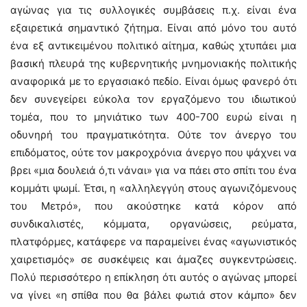
αγώνας για τις συλλογικές συμβάσεις π.χ. είναι ένα
εξαιρετικά σημαντικό ζήτημα. Είναι από μόνο του αυτό
ένα εξ αντικειμένου πολιτικό αίτημα, καθώς χτυπάει μια
βασική πλευρά της κυβερνητικής μνημονιακής πολιτικής
αναφορικά με το εργασιακό πεδίο. Είναι όμως φανερό ότι
δεν συνεγείρει εύκολα τον εργαζόμενο του ιδιωτικού
τομέα, που το μηνιάτικο των 400-700 ευρώ είναι η
οδυνηρή του πραγματικότητα. Ούτε τον άνεργο του
επιδόματος, ούτε τον μακροχρόνια άνεργο που ψάχνει να
βρει «μια δουλειά ό,τι νάναι» για να πάει στο σπίτι του ένα
κομμάτι ψωμί. Έτσι, η «αλληλεγγύη στους αγωνιζόμενους
του Μετρό», που ακούστηκε κατά κόρον από
συνδικαλιστές, κόμματα, οργανώσεις, ρεύματα,
πλατφόρμες, κατάφερε να παραμείνει ένας «αγωνιστικός
χαιρετισμός» σε συσκέψεις και άμαζες συγκεντρώσεις.
Πολύ περισσότερο η επίκληση ότι αυτός ο αγώνας μπορεί
να γίνει «η σπίθα που θα βάλει φωτιά στον κάμπο» δεν