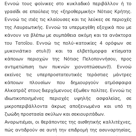
Εννοώ τους φοίνικες στο κυκλαδικό περιβάλλον ή το
γρασίδι σε επαύλεις της «ξηροθερμικής» Νότιας Κρήτης.
Εννοώ τις ιτιές τις κλαίουσες και τις λεύκες σε περιοχές
της Λαυρεωτικής. Εννοώ τα υπερμεγέθη εξοχικά που με
κάνουν να βλέπω με συμπάθεια ακόμη και τα ανάκτορα
του Τατοΐου. Εννοώ τις πολύ-κατοικίες 4 ορόφων σε
μυκονιάτικο στυλ(!) και τα ελβετόμορφα κτίσματα
κάποιων περιοχών της Νότιας Πελοποννήσου, προς
αντιμετώπιση των πυκνών χιονοπτώσεων(!). Εννοώ
εκείνες τις υπερπροστατευτικές τεράστιες μάντρες
κάποιων πλουσίων που δημιουργούν ατμόσφαιρα
Αλκατράζ στους διερχόμενους έξωθεν πολίτες. Εννοώ τις
ιδιωτικοποιημένες περιοχές υψηλής ασφαλείας, σε
μικροπεριβάλλοντα άκρως αποξενωμένα και υπό τη
ζωώδη προστασία σκύλων και σεκιουριτάδων.
Αναρωτιέμαι, οι θεράποντες της αισθητικής καλλιτέχνες,
πώς αντιδρούν σε αυτή την επιδρομή της ασυναρτησίας,