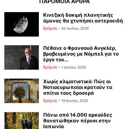
ΠΑΡΟΜΟΙΑ ΑΡΘΡΑ
Κινεζική δοκιμή πλανητικής
άμυνας θα χτυπήσει αστεροειδή
δρόμος
-
30 Ιουλίου, 2026
Πέθανε ο Φρανσουά Ανγκλέρ,
βραβευμένος με Νόμπελ για το
έργο του...
δρόμος
-
1 Ιουλίου, 2026
Χωρίς κλιματιστικό: Πώς οι
Νοτιοευρωπαίοι κρατούν τα
σπίτια τους δροσερά
δρόμος
-
19 Ιουνίου, 2026
Πάνω από 14.000 αρκούδες
θανατώθηκαν πέρυσι στην
Ιαπωνία