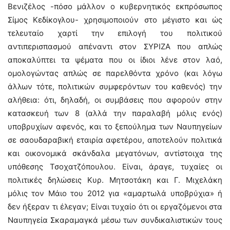
Βενιζέλος -πόσο μάλλον ο κυβερνητικός εκπρόσωπος
Σίμος Κεδίκογλου- χρησιμοποιούν στο μέγιστο και ώς
τελευταίο χαρτί την επιλογή του πολιτικού
αντιπερισπασμού απέναντι στον ΣΥΡΙΖΑ που απλώς
αποκαλύπτει τα ψέματα που οι ίδιοι λένε στον λαό,
ομολογώντας απλώς σε παρελθόντα χρόνο (και λόγω
άλλων τότε, πολιτικών συμφερόντων του καθενός) την
αλήθεια: ότι, δηλαδή, οι συμβάσεις που αφορούν στην
κατασκευή των 8 (αλλά την παραλαβή μόλις ενός)
υποβρυχίων αφενός, και το ξεπούλημα των Ναυπηγείων
σε σαουδαραβική εταιρία αφετέρου, αποτελούν πολιτικά
και οικονομικά σκάνδαλα μεγατόνων, αντίστοιχα της
υπόθεσης Τσοχατζόπουλου. Είναι, άραγε, τυχαίες οι
πολιτικές δηλώσεις Κυρ. Μητσοτάκη και Γ. Μιχελάκη
μόλις τον Μάιο του 2012 για «αμαρτωλά υποβρύχια» ή
δεν ήξεραν τι έλεγαν; Είναι τυχαίο ότι οι εργαζόμενοι στα
Ναυπηγεία Σκαραμαγκά μέσω των συνδικαλιστικών τους