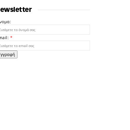
ewsletter
νομα:
mail:
*
Εγγραφή