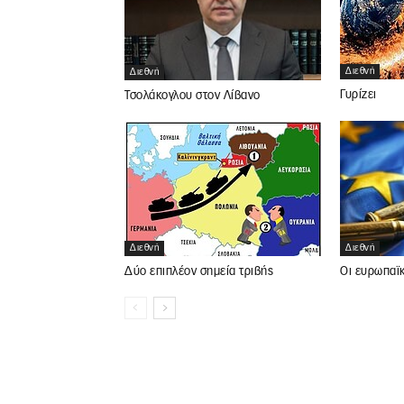
Διεθνή
Διεθνή
Γυρίζει
Τσολάκογλου στον Λίβανο
Διεθνή
Διεθνή
Δύο επιπλέον σημεία τριβής
Οι ευρωπαϊκ