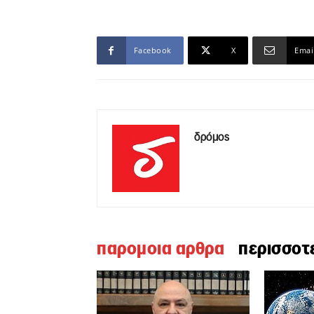
Facebook
X
Emai
δρόμος
παρομοια αρθρα
περισσοτ