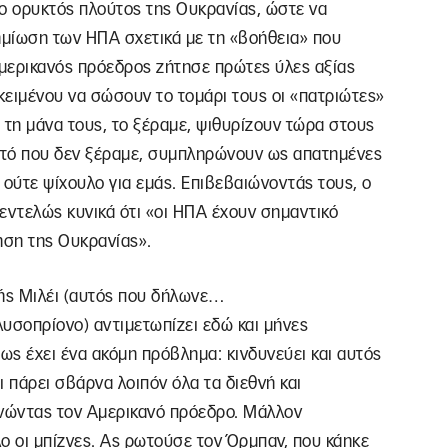
ι ο ορυκτός πλούτος της Ουκρανίας, ώστε να
ημίωση των ΗΠΑ σχετικά με τη «βοήθεια» που
μερικανός πρόεδρος ζήτησε πρώτες ύλες αξίας
κειμένου να σώσουν το τομάρι τους οι «πατριώτες»
ι τη μάνα τους, το ξέραμε, ψιθυρίζουν τώρα στους
υτό που δεν ξέραμε, συμπληρώνουν ως απατημένες
ι ούτε ψίχουλο για εμάς. Επιβεβαιώνοντάς τους, ο
ντελώς κυνικά ότι «οι ΗΠΑ έχουν σημαντικό
ηση της Ουκρανίας».
ής Μιλέι (αυτός που δήλωνε…
υσοπρίονο) αντιμετωπίζει εδώ και μήνες
ς έχει ένα ακόμη πρόβλημα: κινδυνεύει και αυτός
 πάρει σβάρνα λοιπόν όλα τα διεθνή και
νώντας τον Αμερικανό πρόεδρο. Μάλλον
λλο οι μπίζνες. Ας ρωτούσε τον Όρμπαν, που κάηκε