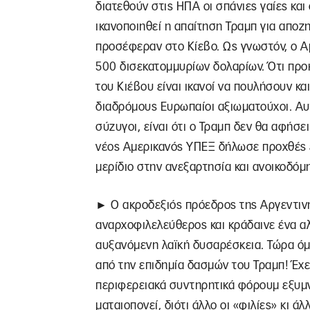
διατεθούν στις ΗΠΑ οι σπάνιες γαίες κα
ικανοποιηθεί η απαίτηση Τραμπ για αποζ
προσέφεραν στο Κίεβο. Ως γνωστόν, ο Α
500 δισεκατομμυρίων δολαρίων. Ότι προ
του Κιέβου είναι ικανοί να πουλήσουν κα
διαδρόμους Ευρωπαίοι αξιωματούχοι. Α
σύζυγοι, είναι ότι ο Τραμπ δεν θα αφήσε
νέος Αμερικανός ΥΠΕΞ δήλωσε προχθές ε
μερίδιο στην ανεξαρτησία και ανοικοδόμ
► Ο ακροδεξιός πρόεδρος της Αργεντιν
αναρχοφιλελεύθερος και κράδαινε ένα αλ
αυξανόμενη λαϊκή δυσαρέσκεια. Τώρα όμω
από την επιδημία δασμών του Τραμπ! Έχει
περιφερειακά συντηρητικά φόρουμ εξυμ
ματαιοπονεί, διότι άλλο οι «φιλίες» κι ά