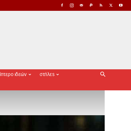
ίπτερο ιδεών
στήλες