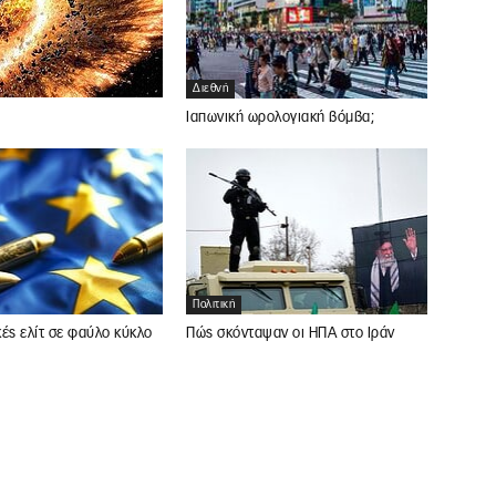
Διεθνή
Ιαπωνική ωρολογιακή βόμβα;
Πολιτική
ές ελίτ σε φαύλο κύκλο
Πώς σκόνταψαν οι ΗΠΑ στο Ιράν