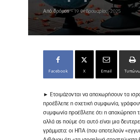
Από
δρόμος
-
19 Φεβρουαρίου, 2025
Facebook
X
Email
Τυπών
► Ετοιμάζονται να αποχωρήσουν τα ισρα
προέβλεπε η σχετική συμφωνία, γράφουν
συμφωνία προέβλεπε ότι η αποχώρηση τω
αλλά ας πούμε ότι αυτό είναι μια δευτερ
γράμματα: οι ΗΠΑ (που αποτελούν «εγγυ
Λιβάνου ότι «τα ισραηλινά στρατεύματα