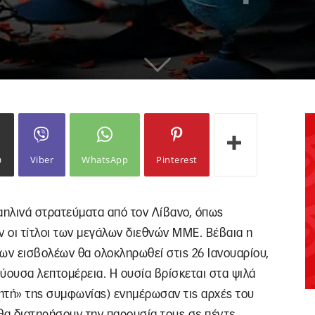
ω
Viber
WhatsApp
Pinterest
ηλινά στρατεύματα από τον Λίβανο, όπως
 οι τίτλοι των μεγάλων διεθνών ΜΜΕ. Βέβαια η
ν εισβολέων θα ολοκληρωθεί στις 26 Ιανουαρίου,
εύουσα λεπτομέρεια. Η ουσία βρίσκεται στα ψιλά
ητή» της συμφωνίας) ενημέρωσαν τις αρχές του
 θα διατηρήσουν την παρουσία τους σε πέντε