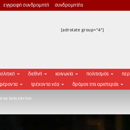
εγγραφή συνδρομητή
συνδρομητής
[adrotate group="4"]
ολιτική
διεθνή
κοινωνία
πολιτισμός
περ
αφέροντα
τρέχοντα νέα
δρόμος της αριστεράς
ΑΝ ΝΑ ΜΗΝ ΈΦΥΓΑΝ