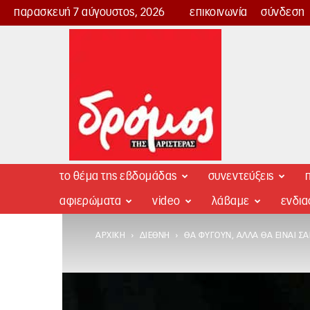
παρασκευή 7 αύγουστος, 2026
επικοινωνία
σύνδεση
Δρόμος
της
Αριστεράς
το θέμα της εβδομάδας
συνεντεύξεις
π
αφιερώματα
video
λάβαμε
ενδι
ΑΡΧΙΚΉ
ΔΙΕΘΝΉ
ΘΑ ΦΎΓΟΥΝ, ΑΛΛΆ ΘΑ ΕΊΝΑΙ Σ