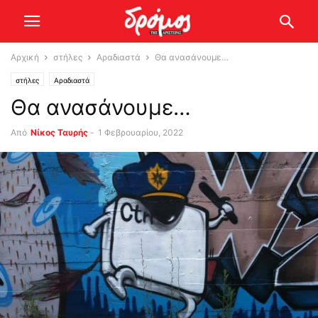
Αρχική
στήλες
Αραδιαστά
Θα ανασάνουμε…
στήλες
Αραδιαστά
Θα ανασάνουμε…
Από
Νίκος Ταυρής
-
1 Φεβρουαρίου, 2022