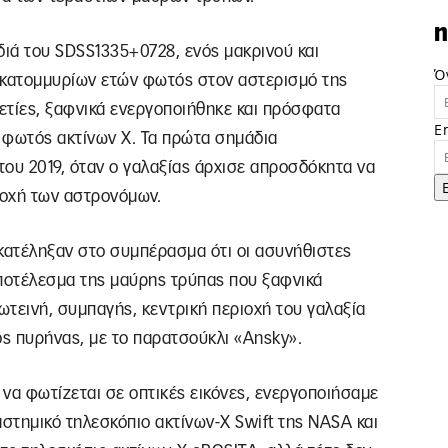
n
διά του SDSS1335+0728, ενός μακρινού και
Ό
κατομμυρίων ετών φωτός στον αστερισμό της
ετίες, ξαφνικά ενεργοποιήθηκε και πρόσφατα
E
 φωτός ακτίνων Χ. Τα πρώτα σημάδια
ου 2019, όταν ο γαλαξίας άρχισε απροσδόκητα να
σοχή των αστρονόμων.
 κατέληξαν στο συμπέρασμα ότι οι ασυνήθιστες
αποτέλεσμα της μαύρης τρύπας που ξαφνικά
τεινή, συμπαγής, κεντρική περιοχή του γαλαξία
ός πυρήνας, με το παρατσούκλι «Ansky».
να φωτίζεται σε οπτικές εικόνες, ενεργοποιήσαμε
στημικό τηλεσκόπιο ακτίνων-Χ Swift της NASA και