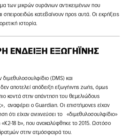
σμα των μικρών ουράνιων αντικειμένων που
ι σπειροειδώς κατεβαίνουν προς αυτά. Οι εκρήξεις
ορετική ιστορία.
ΡΗ ΈΝΔΕΙΞΗ ΕΞΩΓΉΙΝΗΣ
ν διμεθυλοσουλφίδιο (DMS) και
δεν αποτελεί απόδειξη εξωγήινης ζωής, όμως
πιο κοντά στην απάντηση του θεμελιώδους
», αναφέρει ο Guardian. Οι επιστήμονες είχαν
ηση ότι είχαν ανιχνεύσει το «διμεθυλοσουλφίδιο»
«K2-18 b», που ανακαλύφθηκε το 2015. Ωστόσο
δρατμών στην ατμόσφαιρά του.