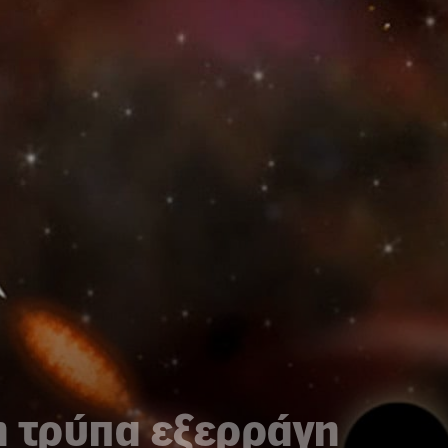
η τρύπα εξερράγη