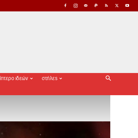
ίπτερο ιδεών
στήλες