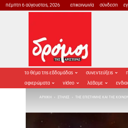
πέμπτη 6 αύγουστος, 2026
επικοινωνία
σύνδεση
ε
Δρόμος
της
Αριστεράς
το θέμα της εβδομάδας
συνεντεύξεις
π
αφιερώματα
video
λάβαμε
ενδι
ΑΡΧΙΚΉ
ΣΤΉΛΕΣ
ΤΗΣ ΕΠΙΣΤΉΜΗΣ ΚΑΙ ΤΗΣ ΚΟΙΝΩ