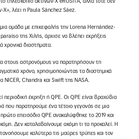
το τηλεσκόπιο ακτίνων-Χ eROSITA, αλλά τότε δεν
-Χ», λέει η Paula Sánchez Sáez.
 μια ομάδα με επικεφαλής την Lorena Hernández-
paraiso της Χιλής, άρχισε να βλέπει εκρήξεις
ά χρονικά διαστήματα.
ρία στους αστρονόμους να παρατηρήσουν τη
γματικό χρόνο, χρησιμοποιώντας τα διαστημικά
α NICER, Chandra και Swift της NASA.
εί περιοδική έκρηξη ή QPE. Οι QPE είναι βραχύβια
ρά που παρατηρούμε ένα τέτοιο γεγονός σε μια
ο πρώτο επεισόδιο QPE ανακαλύφθηκε το 2019 και
κόμη. Δεν καταλαβαίνουμε ακόμη τι τα προκαλεί. Η
τανοήσουμε καλύτερα τις μαύρες τρύπες και τον