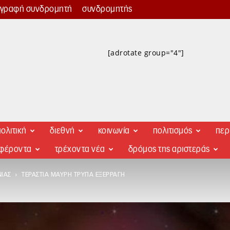
γγραφή συνδρομητή
συνδρομητής
[adrotate group="4"]
ολιτική
διεθνή
κοινωνία
πολιτισμός
περ
αφέροντα
τρέχοντα νέα
δρόμος της αριστεράς
ΝΊΑΣ
ΤΕΡΆΣΤΙΑ ΜΑΎΡΗ ΤΡΎΠΑ ΕΞΕΡΡΆΓΗ