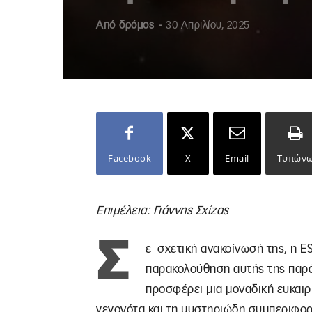
Από
δρόμος
-
30 Απριλίου, 2025
Facebook
X
Email
Τυπών
Επιμέλεια: Γιάννης Σχίζας
Σ
ε σχετική ανακοίνωσή της, η E
παρακολούθηση αυτής της παρ
προσφέρει μια μοναδική ευκαιρ
γεγονότα και τη μυστηριώδη συμπεριφο