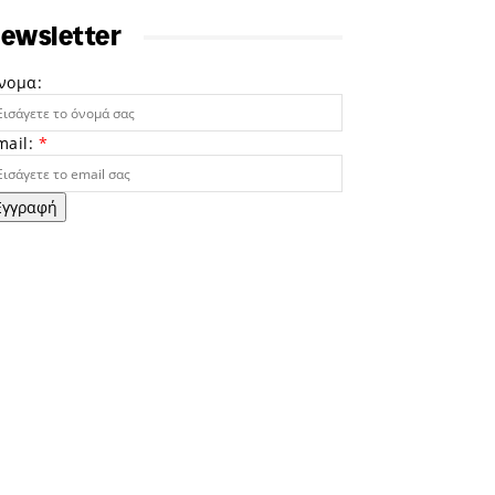
ewsletter
νομα:
mail:
*
Εγγραφή