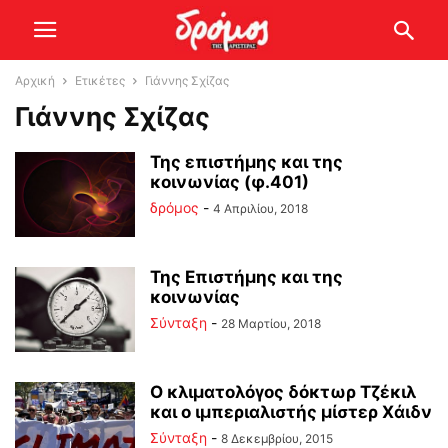
Αρχική
Ετικέτες
Γιάννης Σχίζας
Γιάννης Σχίζας
Της επιστήμης και της
κοινωνίας (φ.401)
δρόμος
-
4 Απριλίου, 2018
Της Επιστήμης και της
κοινωνίας
Σύνταξη
-
28 Μαρτίου, 2018
O κλιματολόγος δόκτωρ Τζέκιλ
και ο ιμπεριαλιστής μίστερ Χάιδν
Σύνταξη
-
8 Δεκεμβρίου, 2015