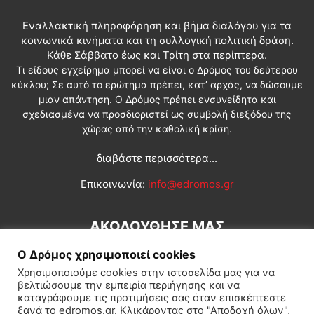
Εναλλακτική πληροφόρηση και βήμα διαλόγου για τα
κοινωνικά κινήματα και τη συλλογική πολιτική δράση.
Κάθε Σάββατο έως και Τρίτη στα περίπτερα.
Τι είδους εγχείρημα μπορεί να είναι ο Δρόμος του δεύτερου
κύκλου; Σε αυτό το ερώτημα πρέπει, κατ’ αρχάς, να δώσουμε
μιαν απάντηση. Ο Δρόμος πρέπει ενσυνείδητα και
σχεδιασμένα να προσδιοριστεί ως συμβολή διεξόδου της
χώρας από την καθολική κρίση.
διαβάστε περισσότερα...
Επικοινωνία:
info@edromos.gr
ΑΚΟΛΟΥΘΗΣΕ ΜΑΣ
Ο Δρόμος χρησιμοποιεί cookies
Χρησιμοποιούμε cookies στην ιστοσελίδα μας για να
βελτιώσουμε την εμπειρία περιήγησης και να
καταγράφουμε τις προτιμήσεις σας όταν επισκέπτεστε
ξανά το edromos.gr. Κλικάροντας στο "Αποδοχή όλων",