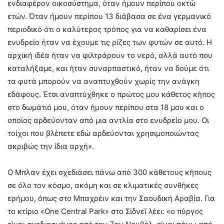
ενδιαφέρον οικοσύστημα, όταν ήμουν περίπου οκτώ
ετών. Όταν ήμουν περίπου 13 διάβασα σε ένα γερμανικό
περιοδικό ότι ο καλύτερος τρόπος για να καθαρίσει ένα
ενυδρείο ήταν να έχουμε τις ρίζες των φυτών σε αυτό. Η
αρχική ιδέα ήταν να φιλτράρουν το νερό, αλλά αυτό που
καταλήξαμε, και ήταν συναρπαστικό, ήταν να δούμε ότι
τα φυτά μπορούν να αναπτυχθούν χωρίς την ανάγκη
εδάφους. Έτσι αναπτύχθηκε ο πρώτος μου κάθετος κήπος
στο δωμάτιό μου, όταν ήμουν περίπου στα 18 μου και ο
οποίος αρδεύονταν από μια αντλία στο ενυδρείο μου. Οι
τοίχοι που βλέπετε εδώ αρδεύονται χρησιμοποιώντας
ακριβώς την ίδια αρχή».
Ο Μπλαν έχει σχεδιάσει πάνω από 300 κάθετους κήπους
σε όλο τον κόσμο, ακόμη και σε κλιματικές συνθήκες
ερήμου, όπως στο Μπαχρέιν και την Σαουδική Αραβία. Για
το κτίριο «One Central Park» στο Σίδνεϊ λέει: «ο πύργος